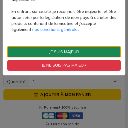
En entrant sur ce site, je reconnais être majeur(e) et être
autorisé(e) par la législation de mon pays à acheter des
Contenu du kit :
produits contenant de la nicotine et j'accepte
également
nos conditions générales
1x pod Sonder Q
1x cartouche 0,8ohm
1x manuel d'utilisation
JE SUIS MAJEUR
Attention, le câble USB-C n'est pas fourni
JE NE SUIS PAS MAJEUR
11,40 €
Quantité
AJOUTER À MON PANIER
Paiement 100% sécurisé
Livraison rapide