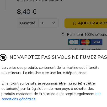
8,40 €
Quantité
AJOUTER À MON
Paiement 100% sécuri
Livraison rapide
NE VAPOTEZ PAS SI VOUS NE FUMEZ PAS
Fiche technique
La vente des produits contenant de la nicotine est interdite
aux mineurs. La nicotine crée une forte dépendance.
TPD Belge
Non
En entrant sur ce site, je reconnais être majeur(e) et être
autorisé(e) par la législation de mon pays à acheter des
Volume Clearo
3 ml
produits contenant de la nicotine et j'accepte également
nos
conditions générales
Type de Produit
Matériel