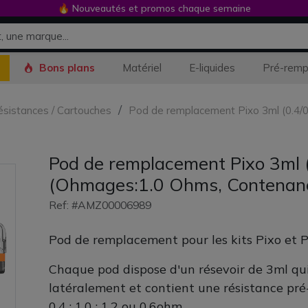
🔥 Nouveautés et promos chaque semaine
Bons plans
Matériel
E-liquides
Pré-remp
Résistances / Cartouches
Pod de remplacement Pixo 3ml (0.4/0
Pod de remplacement Pixo 3ml (
(Ohmages:1.0 Ohms, Contenanc
Ref: #AMZ00006989
Pod de remplacement pour les kits Pixo et P
Chaque pod dispose d'un résevoir de 3ml qui
latéralement et contient une résistance pré
0.4 ; 1.0 ; 1.2 ou 0.6ohm