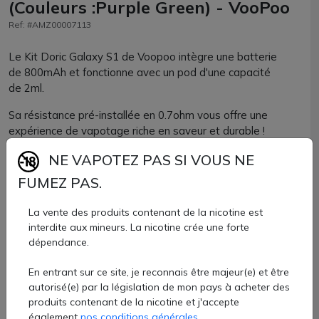
(Couleurs :Purple Green) - VooPoo
Ref: #AMZ00007113
Le Kit Doric Galaxy S1 de Voopoo intègre une batterie
de 800mAh et fonctionne avec un pod d'une capacité
de 2ml.
Sa résistance pré-installée en 0.7ohm vous offre une
expérience de vapotage riche en saveur et durable !
Compact et facile d'utilisation, il se recharge rapidement
NE VAPOTEZ PAS SI VOUS NE
grâce à son câble USB-C.
FUMEZ PAS.
La vente des produits contenant de la nicotine est
interdite aux mineurs. La nicotine crée une forte
12 €
dépendance.
Quantité
En entrant sur ce site, je reconnais être majeur(e) et être
autorisé(e) par la législation de mon pays à acheter des
AJOUTER À MON PANIER
produits contenant de la nicotine et j'accepte
également
nos conditions générales