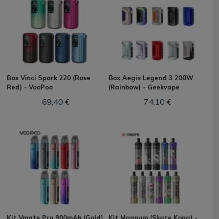
Box Vinci Spark 220 (Rose
Box Aegis Legend 3 200W
Red) - VooPoo
(Rainbow) - Geekvape
69,40 €
74,10 €
Kit Vmate Pro 900mAh (Gold)
Kit Magnum (Skate Kong) -