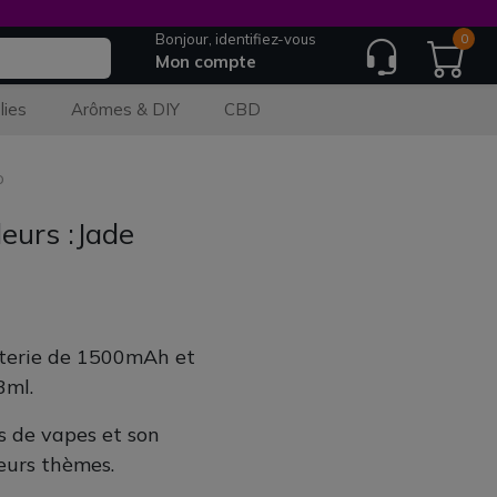
Bonjour, identifiez-vous
0
Mon compte
lies
Arômes & DIY
CBD
o
eurs :Jade
tterie de 1500mAh et
3ml.
es de vapes et son
eurs thèmes.