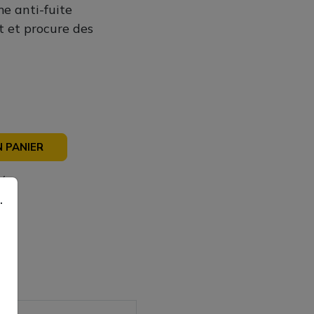
me anti-fuite
t et procure des
 PANIER
sé
.