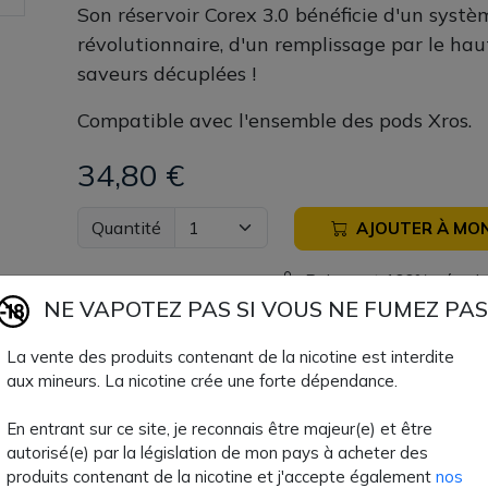
Son réservoir Corex 3.0 bénéficie d'un systè
révolutionnaire, d'un remplissage par le hau
saveurs décuplées !
Compatible avec l'ensemble des pods Xros.
34,80 €
Quantité
AJOUTER À MON
Paiement 100% sécuri
NE VAPOTEZ PAS SI VOUS NE FUMEZ PAS
Livraison rapide
La vente des produits contenant de la nicotine est interdite
aux mineurs. La nicotine crée une forte dépendance.
Fiche technique
En entrant sur ce site, je reconnais être majeur(e) et être
autorisé(e) par la législation de mon pays à acheter des
produits contenant de la nicotine et j'accepte également
nos