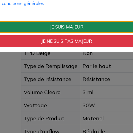
Accu intégré
Oui
conditions générales
Amperage Box
1500mAh
Format Box
All In One
JE SUIS MAJEUR
Technologie
Electronique
JE NE SUIS PAS MAJEUR
TPD Belge
Non
Type de Remplissage
Par le haut
Type de résistance
Résistance
Volume Clearo
3 ml
Wattage
30W
Type de Produit
Matériel
Type d'airflow
Réglable