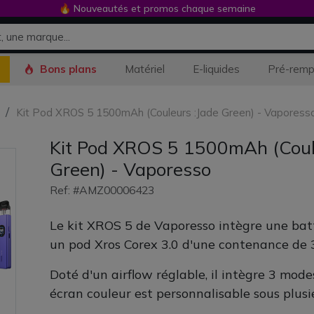
🔥 Nouveautés et promos chaque semaine
Bons plans
Matériel
E-liquides
Pré-remp
Kit Pod XROS 5 1500mAh (Couleurs :Jade Green) - Vaporess
Kit Pod XROS 5 1500mAh (Coul
Green) - Vaporesso
Ref: #AMZ00006423
Le kit XROS 5 de Vaporesso intègre une ba
un pod Xros Corex 3.0 d'une contenance de 
Doté d'un airflow réglable, il intègre 3 mod
écran couleur est personnalisable sous plusi