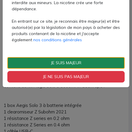
et à la poussière.
interdite aux mineurs. La nicotine crée une forte
dépendance.
Pour accompagner sa merveille, Geekvape emploie à
nouveau son célèbre clearomiseur Z Subohm 2021. D'une
En entrant sur ce site, je reconnais être majeur(e) et être
autorisé(e) par la législation de mon pays à acheter des
capacité de 5.5ml, il est compatible avec toutes les
produits contenant de la nicotine et j'accepte
résistances Z Series. Profilé pour la vape DTL, il vous
également
nos conditions générales
donnera des saveurs précises et des nuages imposants.
Top filling et top airflow pour un clearomiseur au summum
de l'efficacité !
JE SUIS MAJEUR
Le kit Aegis Solo 3 Geekvape est disponible chez AZVape
avec 10 coloris fabuleux. Pour lequel allez-vous craquer ?
JE NE SUIS PAS MAJEUR
Contenu du kit Aegis Solo 3 3000mAh Geekvape :
1 box Aegis Solo 3 à batterie intégrée
1 clearomiseur Z Subohm 2021
1 résistance Z series en 0.2 ohm
1 résistance Z Series en 0.4 ohm
1 câble USB-C