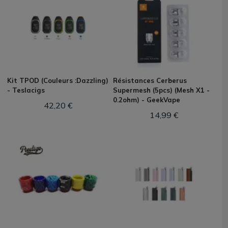
Kit TPOD (Couleurs :Dazzling)
Résistances Cerberus
- Teslacigs
Supermesh (5pcs) (Mesh X1 -
0.2ohm) - GeekVape
42,20 €
14,99 €