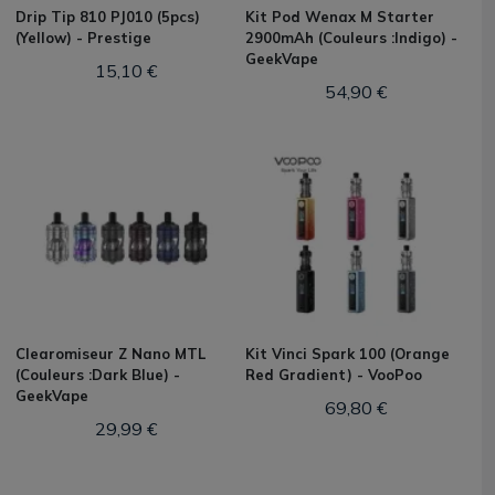
Drip Tip 810 PJ010 (5pcs)
Kit Pod Wenax M Starter
(Yellow) - Prestige
2900mAh (Couleurs :Indigo) -
GeekVape
15,10 €
54,90 €
Clearomiseur Z Nano MTL
Kit Vinci Spark 100 (Orange
(Couleurs :Dark Blue) -
Red Gradient) - VooPoo
GeekVape
69,80 €
29,99 €