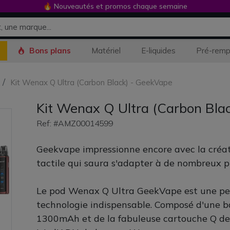
🔥 Nouveautés et promos chaque semaine
Bons plans
Matériel
E-liquides
Pré-remp
Kit Wenax Q Ultra (Carbon Black) - GeekVape
Kit Wenax Q Ultra (Carbon Bla
Ref: #AMZ00014599
Geekvape impressionne encore avec la créati
tactile qui saura s'adapter à de nombreux pro
Le pod Wenax Q Ultra GeekVape est une pet
technologie indispensable. Composé d'une ba
1300mAh et de la fabuleuse cartouche Q de 