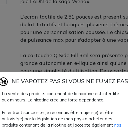
joie l'ADN de la saga Wenax.
L'écran tactile de 2.51 pouces est présent s
du kit. Intuitifs et ludiques, plusieurs thèm
pour une personnalisation poussée. Le chip
de puissance max pour s'adapter à une vap
La cartouche Q Side Fill 3ml sera présente 
grande autonomie en e-liquide ainsi qu'une 
pour une simplicité d'utilisation. Deux carto
ohm sont incluses dans le coffret.
NE VAPOTEZ PAS SI VOUS NE FUMEZ PAS
Sublime et facile à prendre en main, l'acha
La vente des produits contenant de la nicotine est interdite
aux mineurs. La nicotine crée une forte dépendance.
est disponible chez AZVape Geekvape avec 8 
En entrant sur ce site, je reconnais être majeur(e) et être
Coffret Wenax Q Ultra :
autorisé(e) par la législation de mon pays à acheter des
produits contenant de la nicotine et j'accepte également
nos