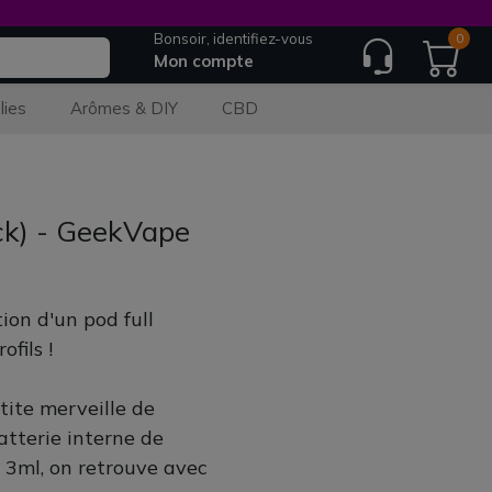
Bonsoir, identifiez-vous
0
Mon compte
lies
Arômes & DIY
CBD
ck) - GeekVape
on d'un pod full
fils !
ite merveille de
tterie interne de
3ml, on retrouve avec