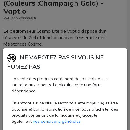
(Couleurs :Champaign Gold) -
Vaptio
Ref: #AMZ00006810
Le clearomiseur Cosmo Lite de Vaptio dispose d'un
réservoir de 2ml et fonctionne avec l'ensemble des
résistances Cosmo.
Son réservoir se remplit par le haut en toute facilité tandis
NE VAPOTEZ PAS SI VOUS NE
que son airflow très précis est réglable selon votre
FUMEZ PAS.
convenance.
La vente des produits contenant de la nicotine est
14,90 €
interdite aux mineurs. La nicotine crée une forte
dépendance.
Quantité
En entrant sur ce site, je reconnais être majeur(e) et être
AJOUTER À MON PANIER
autorisé(e) par la législation de mon pays à acheter des
produits contenant de la nicotine et j'accepte
Paiement 100% sécurisé
également
nos conditions générales