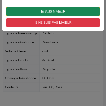
Livraison rapide
JE SUIS MAJEUR
Fiche technique
JE NE SUIS PAS MAJEUR
Type de Remplissage
Par le haut
Type de résistance
Résistance
Volume Clearo
2 ml
Type de Produit
Matériel
Type d'airflow
Réglable
Ohmage Résistance
1.0 Ohm
Couleurs
Gris, Or, Rose