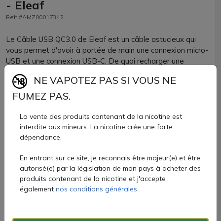
- Eleaf
Ref: #AMZ00017342
Le Câble USB QC3.0 de Eleaf est un câble astucieux qui
vous permet d'avoir à portée de main une connexion micro-
USB et une connexion USB-C. De quoi recharger une
grande variété de cigarettes électroniques !
NE VAPOTEZ PAS SI VOUS NE
Il dispose de la charge rapide pour tous les kits avec
FUMEZ PAS.
batteries intégrées.
La vente des produits contenant de la nicotine est
Câble USB Eleaf vendu à l'unité chez AZVape.
interdite aux mineurs. La nicotine crée une forte
dépendance.
4,40 €
En entrant sur ce site, je reconnais être majeur(e) et être
Quantité
autorisé(e) par la législation de mon pays à acheter des
produits contenant de la nicotine et j'accepte
AJOUTER À MON PANIER
également
nos conditions générales
Paiement 100% sécurisé