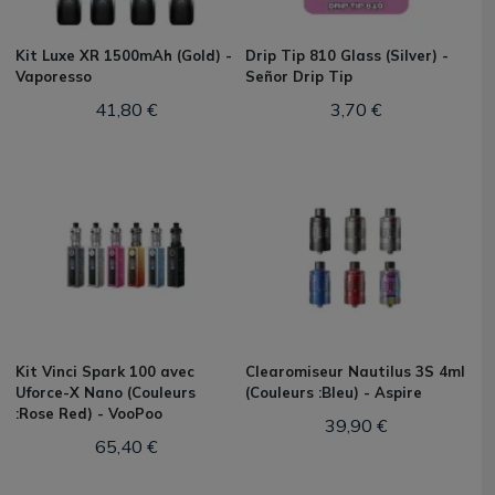
Kit Luxe XR 1500mAh (Gold) -
Drip Tip 810 Glass (Silver) -
Vaporesso
Señor Drip Tip
41,80 €
3,70 €
Kit Vinci Spark 100 avec
Clearomiseur Nautilus 3S 4ml
Uforce-X Nano (Couleurs
(Couleurs :Bleu) - Aspire
:Rose Red) - VooPoo
39,90 €
65,40 €