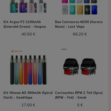
Kit Argus P2 1100mAh
Box Centaurus M200 (Aurora
(Emerald Green) - Voopoo
Neon) - Lost Vape
40,50 €
66,20 €
Kit Wenax M1 800mAh (Spiral
Cartouches RPM 2 7ml (3pcs)
Dark) - GeekVape
(RPM - 7ml) - Smok
17,50 €
5 €