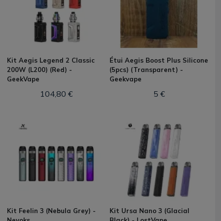
Kit Aegis Legend 2 Classic
Étui Aegis Boost Plus Silicone
200W (L200) (Red) -
(5pcs) (Transparent) -
GeekVape
Geekvape
104,80 €
5 €
Kit Feelin 3 (Nebula Grey) -
Kit Ursa Nano 3 (Glacial
Nevoks
Black) - LostVape