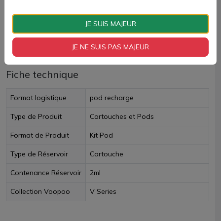
Paiement 100% sécurisé
JE SUIS MAJEUR
Livraison rapide
JE NE SUIS PAS MAJEUR
Fiche technique
Format logistique
pod recharge
Type de Produit
Cartouches et Pods
Format de Produit
Kit Pod
Type de Réservoir
Cartouche
Contenance Réservoir
2ml
Collection Voopoo
V Series