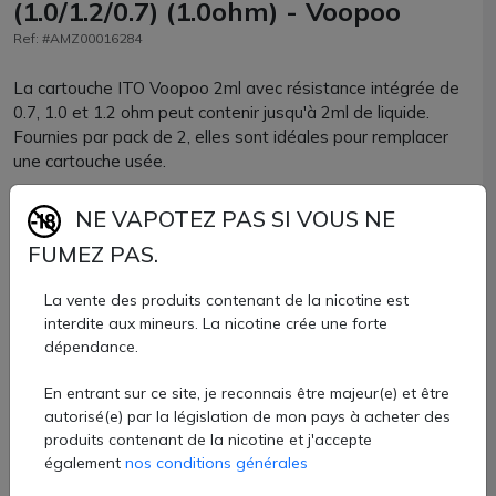
(1.0/1.2/0.7) (1.0ohm) - Voopoo
Ref: #AMZ00016284
La cartouche ITO Voopoo 2ml avec résistance intégrée de
0.7, 1.0 et 1.2 ohm peut contenir jusqu'à 2ml de liquide.
Fournies par pack de 2, elles sont idéales pour remplacer
une cartouche usée.
Une conception innovante du flux d'air vous permet de
NE VAPOTEZ PAS SI VOUS NE
contrôler précisément le flux d'air et de ne plus avoir à vous
FUMEZ PAS.
soucier de problèmes de fuites.
La vente des produits contenant de la nicotine est
Compatible avec les résistances ITO. Compatibles avec les
interdite aux mineurs. La nicotine crée une forte
kits Doric E, Doric 20 SE, Doric 20 et Doric Q.
dépendance.
8,60 €
En entrant sur ce site, je reconnais être majeur(e) et être
autorisé(e) par la législation de mon pays à acheter des
Quantité
produits contenant de la nicotine et j'accepte
également
nos conditions générales
AJOUTER À MON PANIER