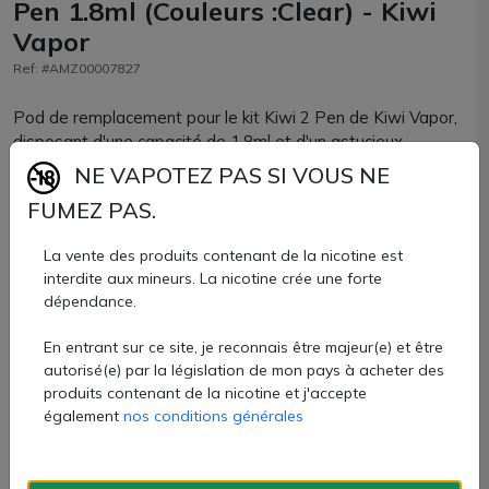
Pen 1.8ml (Couleurs :Clear) - Kiwi
Vapor
Ref: #AMZ00007827
Pod de remplacement pour le kit Kiwi 2 Pen de Kiwi Vapor,
disposant d'une capacité de 1.8ml et d'un astucieux
système de remplissage par le côté.
NE VAPOTEZ PAS SI VOUS NE
FUMEZ PAS.
Chaque pack se compose de 2 pods de remplacement,
avec leurs résistances en 0.8ohm pré-installées.
La vente des produits contenant de la nicotine est
9,80 €
interdite aux mineurs. La nicotine crée une forte
dépendance.
Quantité
En entrant sur ce site, je reconnais être majeur(e) et être
autorisé(e) par la législation de mon pays à acheter des
AJOUTER À MON PANIER
produits contenant de la nicotine et j'accepte
également
nos conditions générales
Paiement 100% sécurisé