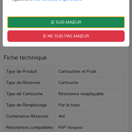
AJOUTER À MON PANIER
Paiement 100% sécurisé
JE SUIS MAJEUR
JE NE SUIS PAS MAJEUR
Livraison rapide
Fiche technique
Type de Produit
Cartouches et Pods
Type de Réservoir
Cartouche
Type de Cartouche
Résistance remplaçable
Type de Remplissage
Par le haut
Contenance Réservoir
4ml
Résistances compatibles
PnP Voopoo