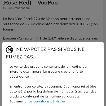
:Rose Red) - VooPoo
Ref: #AMZ00006664
La box Vinci Spark 220 de Voopoo peut atteindre une
puissance de 220w, alimentée par deux accus 18650 (non
fournis).
Équipée d'un écran TFT de 1.47", elle se distingue par ses
animations lumineuses, offrant un design unique.
NE VAPOTEZ PAS SI VOUS NE
Compatible avec tous les clearomiseurs du marché, elle
FUMEZ PAS.
s'associe parfaitement avec le clearomiseur Uforce-X !
La vente des produits contenant de la nicotine est
65,60 €
interdite aux mineurs. La nicotine crée une forte
dépendance.
Quantité
En entrant sur ce site, je reconnais être majeur(e) et être
AJOUTER À MON PANIER
autorisé(e) par la législation de mon pays à acheter des
produits contenant de la nicotine et j'accepte
Paiement 100% sécurisé
également
nos conditions générales