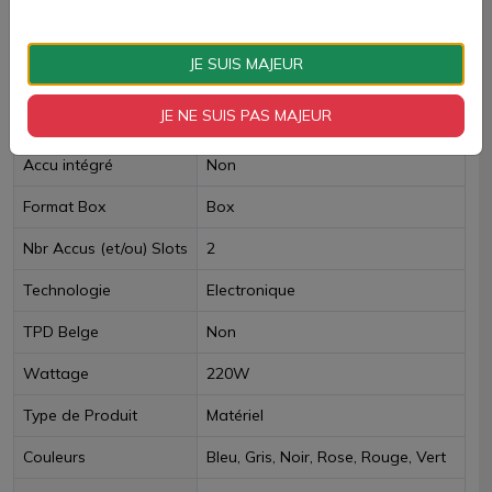
Livraison rapide
JE SUIS MAJEUR
Fiche technique
JE NE SUIS PAS MAJEUR
Accu intégré
Non
Format Box
Box
Nbr Accus (et/ou) Slots
2
Technologie
Electronique
TPD Belge
Non
Wattage
220W
Type de Produit
Matériel
Couleurs
Bleu, Gris, Noir, Rose, Rouge, Vert