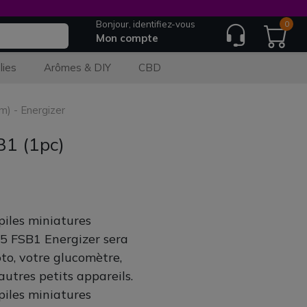
Bonjour, identifiez-vous
0
Mon compte
lies
Arômes & DIY
CBD
m) - Energizer
B1 (1pc)
iles miniatures
5 FSB1 Energizer sera
to, votre glucomètre,
utres petits appareils.
iles miniatures