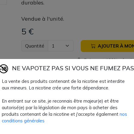
durables.
Vendue à l'unité.
5 €
Quantité
AJOUTER À MON
Paiement 100% sécuri
NE VAPOTEZ PAS SI VOUS NE FUMEZ PAS
Livraison rapide
La vente des produits contenant de la nicotine est interdite
aux mineurs. La nicotine crée une forte dépendance.
Fiche technique
En entrant sur ce site, je reconnais être majeur(e) et être
autorisé(e) par la législation de mon pays à acheter des
produits contenant de la nicotine et j'accepte également
nos
Type de Produit
Piles
conditions générales