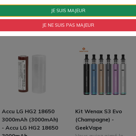
JE SUIS MAJEUR
JE NE SUIS PAS MAJEUR
Accu LG HG2 18650
Kit Wenax S3 Evo
3000mAh (3000mAh)
(Champagne) -
- Accu LG HG2 18650
GeekVape
3000mAh
Vous aviez aimé le