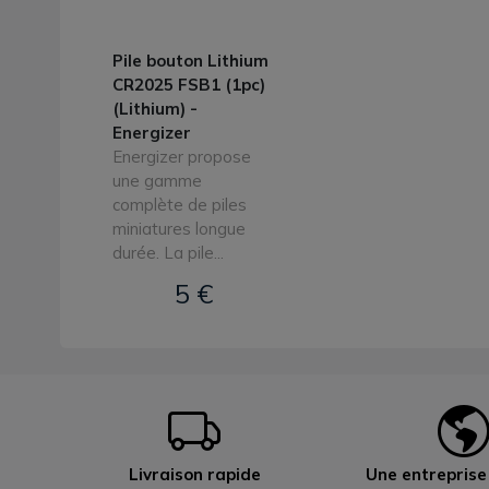
Pile bouton Lithium
CR2025 FSB1 (1pc)
(Lithium) -
Energizer
Energizer propose
une gamme
complète de piles
miniatures longue
durée. La pile...
5 €
Livraison rapide
Une entrepris