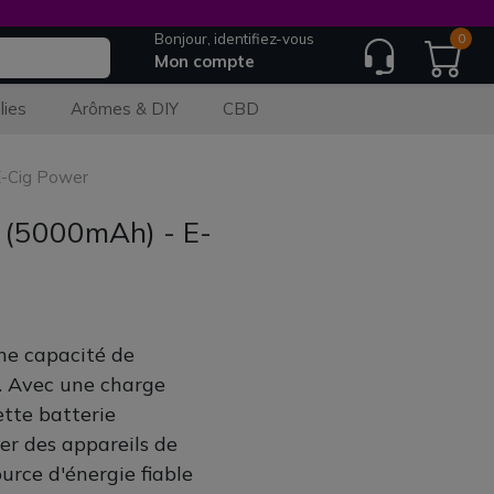
Bonjour, identifiez-vous
0
Mon compte
lies
Arômes & DIY
CBD
-Cig Power
(5000mAh) - E-
e capacité de
s. Avec une charge
tte batterie
er des appareils de
urce d'énergie fiable