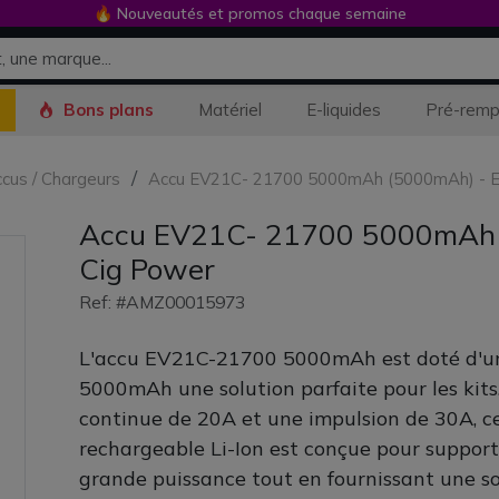
🔥 Nouveautés et promos chaque semaine
Bons plans
Matériel
E-liquides
Pré-remp
cus / Chargeurs
Accu EV21C- 21700 5000mAh (5000mAh) - E
Accu EV21C- 21700 5000mAh 
Cig Power
Ref: #AMZ00015973
L'accu EV21C-21700 5000mAh est doté d'un
5000mAh une solution parfaite pour les kit
continue de 20A et une impulsion de 30A, ce
rechargeable Li-Ion est conçue pour support
grande puissance tout en fournissant une so