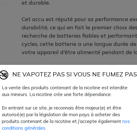
et durable.
Cet accu est réputé pour sa performance exc
durabilité, ce qui en fait le premier choix de
recherche de batteries fiables et performan
cycles, cette batterie a une longue durée de
votre appareil d'être alimenté pendant de l
Accu E-cig Power disponible à la vente chez
NE VAPOTEZ PAS SI VOUS NE FUMEZ PAS
10,60 €
La vente des produits contenant de la nicotine est interdite
aux mineurs. La nicotine crée une forte dépendance.
Quantité
AJOUTER À MON
En entrant sur ce site, je reconnais être majeur(e) et être
Paiement 100% sécuri
autorisé(e) par la législation de mon pays à acheter des
produits contenant de la nicotine et j'accepte également
nos
conditions générales
Livraison rapide