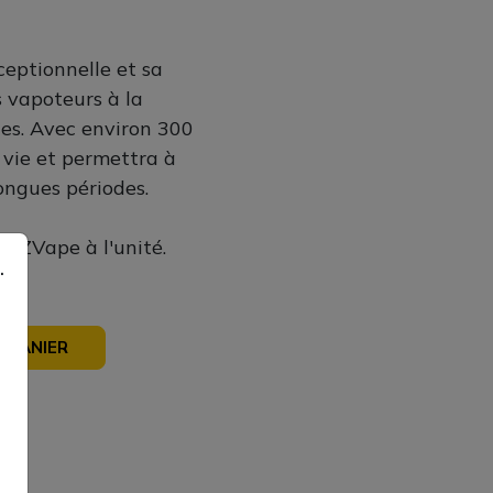
eptionnelle et sa
s vapoteurs à la
tes. Avec environ 300
 vie et permettra à
ongues périodes.
 AZVape à l'unité.
.
 PANIER
sé