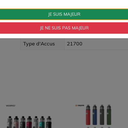
Fiche technique
JE SUIS MAJEUR
JE NE SUIS PAS MAJEUR
Type de Produit
Accus
Type d'Accus
21700