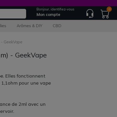
Bonjour, identifiez-vous
0
Mon compte
lies
Arômes & DIY
CBD
) - GeekVape
hm) - GeekVape
. Elles fonctionnent
ou 1,1ohm pour une vape
ance de 2ml avec un
ervoir.