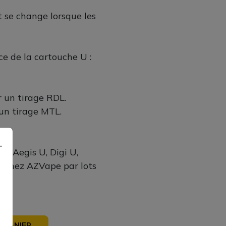
et se change lorsque les
ce de la cartouche U :
r un tirage RDL.
 un tirage MTL.
.
ds Aegis U, Digi U,
s chez AZVape par lots
 PANIER