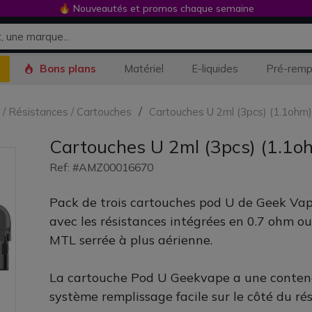
🔥 Nouveautés et promos chaque semaine
Bons plans
Matériel
E-liquides
Pré-remp
s / Résistances / Cartouches
Cartouches U 2ml (3pcs) (1.1ohm
Cartouches U 2ml (3pcs) (1.1o
Ref: #AMZ00016670
Pack de trois cartouches pod U de Geek Vape
avec les résistances intégrées en 0.7 ohm 
MTL serrée à plus aérienne.
La cartouche Pod U Geekvape a une conten
système remplissage facile sur le côté du rés