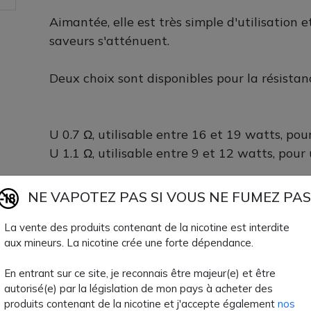
Aimantée, elle est très simple d'utilisation 
saveurs s'atténuent.
Deux choix sont disponibles pour la résistan
U 0.7 Ω, utilisable entre 16 et 19 watts, pou
U 1.1 Ω, utilisable entre 9 et 12 watts, pour
NE VAPOTEZ PAS SI VOUS NE FUMEZ PAS
Ces cartouches sont compatibles avec les po
Wenax U, Obelisk U et Sonder U. Disponible
La vente des produits contenant de la nicotine est interdite
aux mineurs. La nicotine crée une forte dépendance.
de 3 unités.
10 €
En entrant sur ce site, je reconnais être majeur(e) et être
autorisé(e) par la législation de mon pays à acheter des
produits contenant de la nicotine et j'accepte également
nos
Quantité
AJOUTER À MON