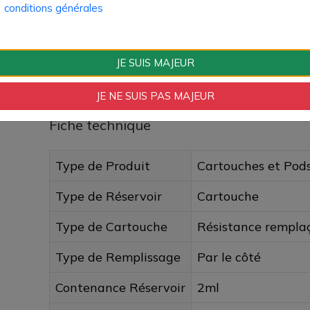
conditions générales
Paiement 100% sécuri
JE SUIS MAJEUR
Livraison rapide
JE NE SUIS PAS MAJEUR
Fiche technique
Type de Produit
Cartouches et Pod
Type de Réservoir
Cartouche
Type de Cartouche
Résistance rempla
Type de Remplissage
Par le côté
Contenance Réservoir
2ml