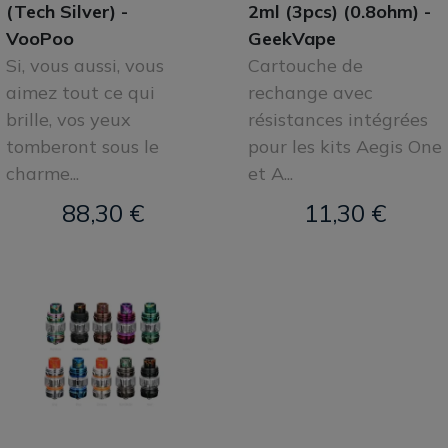
(Tech Silver) -
2ml (3pcs) (0.8ohm) -
VooPoo
GeekVape
Si, vous aussi, vous
Cartouche de
aimez tout ce qui
rechange avec
brille, vos yeux
résistances intégrées
tomberont sous le
pour les kits Aegis One
charme...
et A...
88,30 €
11,30 €