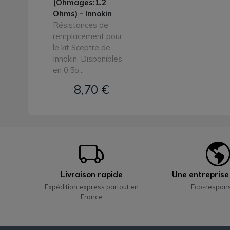
(Ohmages:1.2
Ohms) - Innokin
Résistances de
remplacement pour
le kit Sceptre de
Innokin. Disponibles
en 0.5o...
8,70 €
Livraison rapide
Une entrepris
Expédition express partout en
Eco-respon
France