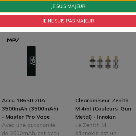
JE SUIS MAJEUR
JE NE SUIS PAS MAJEUR
Accu 18650 20A
Clearomiseur Zenith
3500mAh (3500mAh)
M 4ml (Couleurs :Gun
- Master Pro Vape
Metal) - Innokin
Avec une autonomie
Le Zenith M
de 3500mAh, cet accu
d'Innokin est un