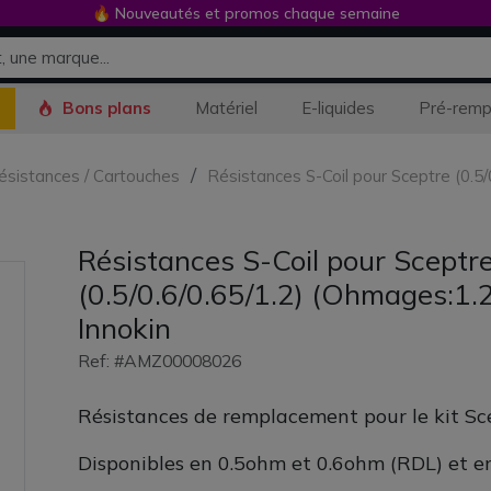
🔥 Nouveautés et promos chaque semaine
Bons plans
Matériel
E-liquides
Pré-remp
Résistances / Cartouches
Résistances S-Coil pour Sceptre (0.5
Résistances S-Coil pour Sceptr
(0.5/0.6/0.65/1.2) (Ohmages:1.
Innokin
Ref: #AMZ00008026
Résistances de remplacement pour le kit Sce
Disponibles en 0.5ohm et 0.6ohm (RDL) et e