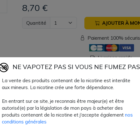
8,70 €
Quantité
AJOUTER À MON
Paiement 100% sécuri
Livraison rapide
NE VAPOTEZ PAS SI VOUS NE FUMEZ PAS
Fiche technique
La vente des produits contenant de la nicotine est interdite
aux mineurs. La nicotine crée une forte dépendance.
Type de Produit
Matériel
En entrant sur ce site, je reconnais être majeur(e) et être
autorisé(e) par la législation de mon pays à acheter des
Couleurs
Gris, Or
produits contenant de la nicotine et j'accepte également
nos
conditions générales