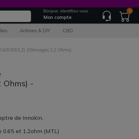
Bonjour, identifiez-vous
0
Mon compte
lies
Arômes & DIY
CBD
/0.6/0.65/1.2) (Ohmages:1.2 Ohms) -
e
2 Ohms) -
ptre de Innokin.
n 0.65 et 1.2ohm (MTL)