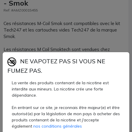
- Smok
Ref: #AMZ00015455
Ces résistances M-Coil Smok sont compatibles avec le kit
Tech247 et les cartouches vides Tech247 de la marque
Smok.
Les résistances M Coil Smoktech sont vendues chez
AZVape par pack de 3 pièces. Disponibles avec plusieurs
NE VAPOTEZ PAS SI VOUS NE
valeurs, elles vous permettent d'explorer toutes les faces
de la vape MTL savoureuse, serrée à plus aérienne.
FUMEZ PAS.
Il est conseillé de vaper des e-liquides avec du sel de
La vente des produits contenant de la nicotine est
nicotine ou avec une proportion majoritaire de PG pour une
interdite aux mineurs. La nicotine crée une forte
parfaite vaporisation.
dépendance.
En entrant sur ce site, je reconnais être majeur(e) et être
Plages d'utilisation :
autorisé(e) par la législation de mon pays à acheter des
produits contenant de la nicotine et j'accepte
également
nos conditions générales
0.8ohm : 11-14W