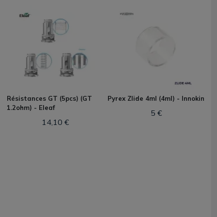
Résistances GT (5pcs) (GT
Pyrex Zlide 4ml (4ml) - Innokin
1.2ohm) - Eleaf
5 €
14,10 €