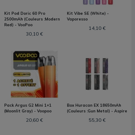
Kit Pod Doric 60 Pro
Kit Vibe SE (White) -
2500mAh (Couleurs :Modern
Vaporesso
Red) - VooPoo
14,10 €
30,10 €
Pack Argus G2 Mini 1+1
Box Huracan EX 18650mAh
(Moonlit Gray) - Voopoo
(Couleurs :Gun Metal) - Aspire
20,60 €
55,30 €