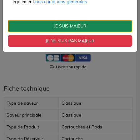
également
nos conditions générales
9,60 €
Quantité
JE SUIS MAJEUR
AJOUTER À MON PANIER
JE NE SUIS PAS MAJEUR
Paiement 100% sécurisé
Livraison rapide
Fiche technique
Type de saveur
Classique
Saveur principale
Classique
Type de Produit
Cartouches et Pods
Type de Réservoir
Cartouche