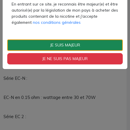
EC-A 0.5ohm: Wattage entre 20 et 40W
En entrant sur ce site, je reconnais être majeur(e) et être
EC-A 0.3ohm: Wattage entre 30 et 50W
autorisé(e) par la législation de mon pays à acheter des
EC-A 0.15ohm: Wattage entre 40 et 70W
produits contenant de la nicotine et j'accepte
également
nos conditions générales
Série EC-M :
JE SUIS MAJEUR
EC-M en 0.15 ohm : wattage entre 30 et 75W
JE NE SUIS PAS MAJEUR
EC-M Head en 0.3 ohm : wattage entre 30 et 50W
Série EC-N :
EC-N en 0.15 ohm : wattage entre 30 et 70W
Série EC 2 :