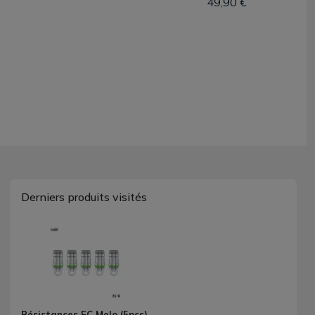
49,90 €
Derniers produits visités
Résistances EC Melo (5pcs)