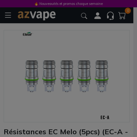
🔥 Nouveautés et promos chaque semaine
0
Résistances EC Melo (5pcs) (EC-A -