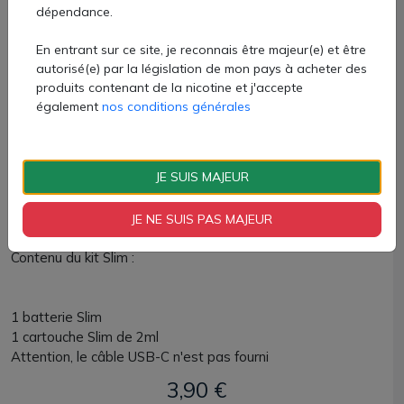
dépendance.
est fournie dans le coffret. Le remplissage se fera par le
côté. Vous pourrez choisir d'utiliser le drip tip MTL qui est
En entrant sur ce site, je reconnais être majeur(e) et être
fourni dans le coffret ou bien un filtre papier (vendu
autorisé(e) par la législation de mon pays à acheter des
séparément) pour rappeler des sensations familières.
produits contenant de la nicotine et j'accepte
également
nos conditions générales
Vaptio est à l'écoute des fumeurs pour concevoir un kit qui
sera un ticket gagnant pour un sevrage tabagique riche en
saveurs !
JE SUIS MAJEUR
Le pod Slim Starter Kit Vaptio est en vente chez AZVape
avec 5 coloris magnifiques.
JE NE SUIS PAS MAJEUR
Contenu du kit Slim :
1 batterie Slim
1 cartouche Slim de 2ml
Attention, le câble USB-C n'est pas fourni
3,90 €