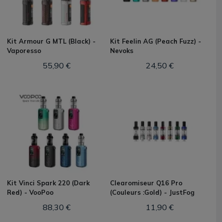
Kit Armour G MTL (Black) -
Kit Feelin AG (Peach Fuzz) -
Vaporesso
Nevoks
55,90 €
24,50 €
Kit Vinci Spark 220 (Dark
Clearomiseur Q16 Pro
Red) - VooPoo
(Couleurs :Gold) - JustFog
88,30 €
11,90 €