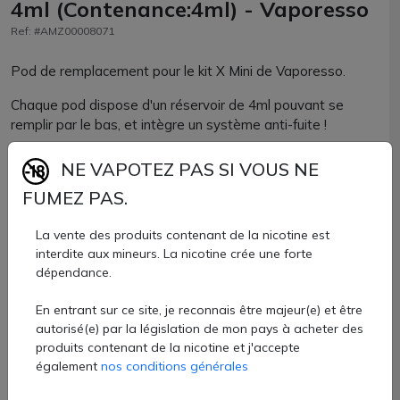
4ml (Contenance:4ml) - Vaporesso
Ref: #AMZ00008071
Pod de remplacement pour le kit X Mini de Vaporesso.
Chaque pod dispose d'un réservoir de 4ml pouvant se
remplir par le bas, et intègre un système anti-fuite !
Vendu par lot de 2 unités
NE VAPOTEZ PAS SI VOUS NE
9,80 €
FUMEZ PAS.
La vente des produits contenant de la nicotine est
Quantité
interdite aux mineurs. La nicotine crée une forte
dépendance.
AJOUTER À MON PANIER
En entrant sur ce site, je reconnais être majeur(e) et être
Paiement 100% sécurisé
autorisé(e) par la législation de mon pays à acheter des
produits contenant de la nicotine et j'accepte
également
nos conditions générales
Livraison rapide