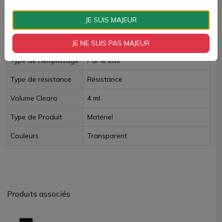
Fiche technique
JE SUIS MAJEUR
TPD Belge
Non
JE NE SUIS PAS MAJEUR
Type de Remplissage
Par le bas
Type de résistance
Résistance
Volume Clearo
4 ml
Type de Produit
Matériel
Couleurs
Transparent
Produits associés