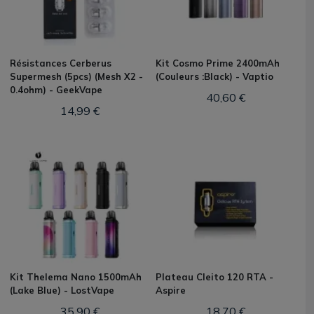
Résistances Cerberus
Kit Cosmo Prime 2400mAh
Supermesh (5pcs) (Mesh X2 -
(Couleurs :Black) - Vaptio
0.4ohm) - GeekVape
40,60 €
14,99 €
Kit Thelema Nano 1500mAh
Plateau Cleito 120 RTA -
(Lake Blue) - LostVape
Aspire
35,90 €
18,70 €