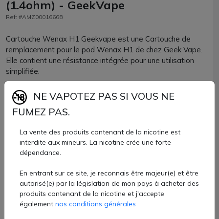
(1.4ohm) - GeekVape
Ref: #AMZ00016668
Cartouche Wenax H1 Geekvape est une Cartouche de
remplacement pour le pod Wenax H1 de chez Geek Vape.
Elle contient une résistance intégrée pour une utilisation
simplifiée.
2 valeurs sont disponibles en 1.4 Ω et 0.7 Ω, pour une vape
NE VAPOTEZ PAS SI VOUS NE
MTL de qualité.
FUMEZ PAS.
La cartouche Pod Wenax H1 a une contenance de 2.5ml
La vente des produits contenant de la nicotine est
avec un système remplissage facile par le côté.
interdite aux mineurs. La nicotine crée une forte
dépendance.
Cartouches Wenax H1 Geekvape vendues chez AZVape
par lots de 3 unités.
En entrant sur ce site, je reconnais être majeur(e) et être
9,80 €
autorisé(e) par la législation de mon pays à acheter des
produits contenant de la nicotine et j'accepte
également
nos conditions générales
Quantité