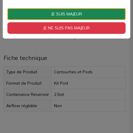
AJOUTER À MON PANIER
JE SUIS MAJEUR
Paiement 100% sécurisé
JE NE SUIS PAS MAJEUR
Livraison rapide
Fiche technique
Type de Produit
Cartouches et Pods
Format de Produit
Kit Pod
Contenance Réservoir
2.5ml
Airflow réglable
Non