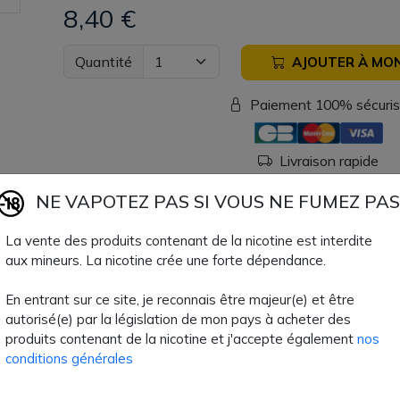
8,40 €
Quantité
AJOUTER À MON
Paiement 100% sécuri
Livraison rapide
NE VAPOTEZ PAS SI VOUS NE FUMEZ PAS
Fiche technique
La vente des produits contenant de la nicotine est interdite
aux mineurs. La nicotine crée une forte dépendance.
TPD Belge
Non
En entrant sur ce site, je reconnais être majeur(e) et être
Type de Remplissage
Par le bas
autorisé(e) par la législation de mon pays à acheter des
produits contenant de la nicotine et j'accepte également
nos
Type de résistance
Résistance
conditions générales
Volume Clearo
5,5 ml