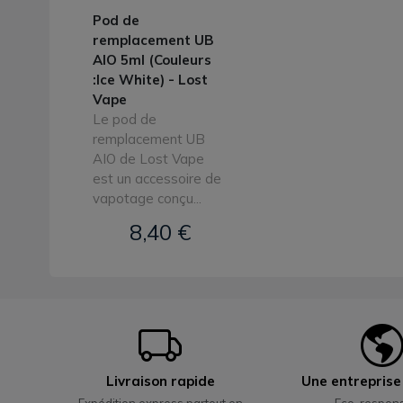
Pod de
remplacement UB
AIO 5ml (Couleurs
:Ice White) - Lost
Vape
Le pod de
remplacement UB
AIO de Lost Vape
est un accessoire de
vapotage conçu...
8,40 €
Livraison rapide
Une entrepris