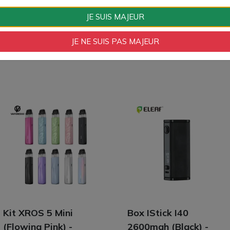
JE SUIS MAJEUR
JE NE SUIS PAS MAJEUR
Kit XROS 5 Mini
Box IStick I40
(Flowing Pink) -
2600mah (Black) -