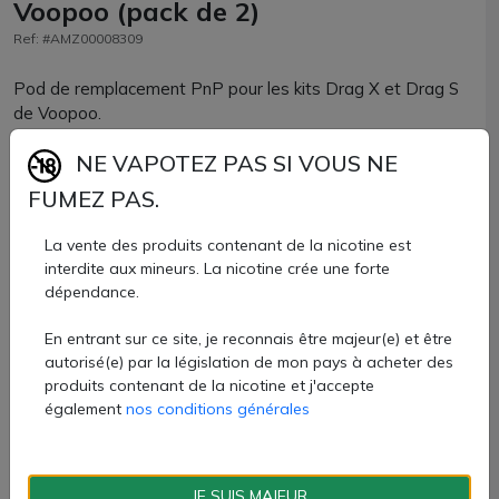
Voopoo (pack de 2)
Ref: #AMZ00008309
Pod de remplacement PnP pour les kits Drag X et Drag S
de Voopoo.
Capacité de 4.5ml
NE VAPOTEZ PAS SI VOUS NE
FUMEZ PAS.
7,10 €
La vente des produits contenant de la nicotine est
Quantité
interdite aux mineurs. La nicotine crée une forte
dépendance.
AJOUTER À MON PANIER
En entrant sur ce site, je reconnais être majeur(e) et être
Paiement 100% sécurisé
autorisé(e) par la législation de mon pays à acheter des
produits contenant de la nicotine et j'accepte
également
nos conditions générales
Livraison rapide
Fiche technique
JE SUIS MAJEUR