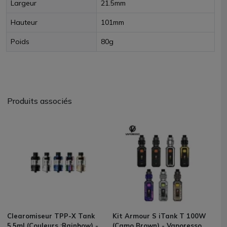
Largeur
21.5mm
Hauteur
101mm
Poids
80g
Produits associés
Clearomiseur TPP-X Tank
Kit Armour S iTank T 100W
5.5ml (Couleurs :Rainbow) -
(Camo Brown) - Vaporesso