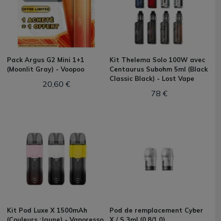
Pack Argus G2 Mini 1+1
Kit Thelema Solo 100W avec
(Moonlit Gray) - Voopoo
Centaurus Subohm 5ml (Black
Classic Black) - Lost Vape
20,60 €
78 €
Kit Pod Luxe X 1500mAh
Pod de remplacement Cyber
(Couleurs :Jaune) - Vaporesso
X / S 3ml (0.8/1.0)