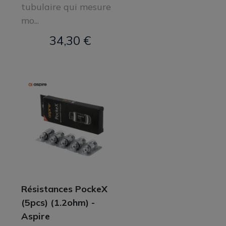
tubulaire qui mesure
mo...
34,30 €
Résistances PockeX
(5pcs) (1.2ohm) -
Aspire