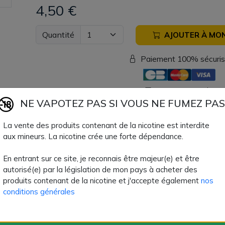
4,50 €
Quantité
AJOUTER À MON
Paiement 100% sécuri
Livraison rapide
NE VAPOTEZ PAS SI VOUS NE FUMEZ PAS
Fiche technique
La vente des produits contenant de la nicotine est interdite
aux mineurs. La nicotine crée une forte dépendance.
Type de Produit
Matériel
En entrant sur ce site, je reconnais être majeur(e) et être
autorisé(e) par la législation de mon pays à acheter des
Couleurs
Transparent
produits contenant de la nicotine et j'accepte également
nos
conditions générales