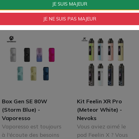
JE SUIS MAJEUR
JE NE SUIS PAS MAJEUR
Box Gen SE 80W
Kit Feelin XR Pro
(Storm Blue) -
(Meteor White) -
Vaporesso
Nevoks
Vaporesso est toujours
Vous aviez aimé le
à l'écoute des besoins
pod Feelin X ? Vous