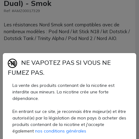
Dual) - Smok
Ref: #AMZ00017329
Les résistances Nord Smok sont compatibles avec de
nombreux modèles : Pod Nord / kit Stick N18 / kit Dotstick /
Dotstick Tank / Trinity Alpha / Pod Nord 2 / Nord AIO.
Nord Ceramic 1.4 ohm : à utiliser à 12W.
NE VAPOTEZ PAS SI VOUS NE
Nord 1.4 ohm : à utiliser à 12W.
FUMEZ PAS.
Nord 0.8 ohm MTL : à utiliser à 15W.
Nord 0.6 ohm Dual : à utiliser à 25W.
La vente des produits contenant de la nicotine est
Nord 0.8 ohm dual : à utiliser à 15W.
interdite aux mineurs. La nicotine crée une forte
dépendance.
Nous vous conseillons d'utiliser des liquides qui seront
En entrant sur ce site, je reconnais être majeur(e) et être
composés de max 50% de VG pour une bonne
autorisé(e) par la législation de mon pays à acheter des
vaporisation.
produits contenant de la nicotine et j'accepte
également
nos conditions générales
Les résistances Nord officielles Smoktech sont disponibles