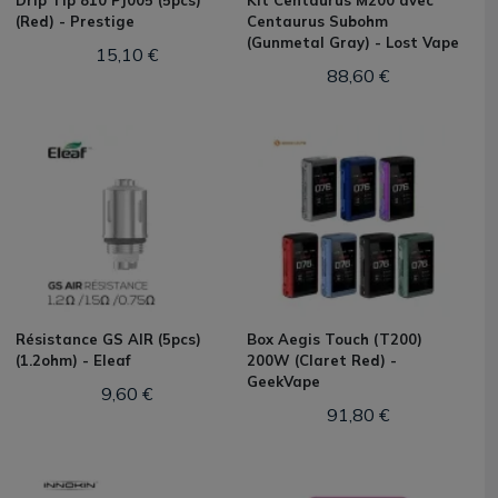
Drip Tip 810 PJ005 (5pcs)
Kit Centaurus M200 avec
(Red) - Prestige
Centaurus Subohm
(Gunmetal Gray) - Lost Vape
15,10 €
88,60 €
Résistance GS AIR (5pcs)
Box Aegis Touch (T200)
(1.2ohm) - Eleaf
200W (Claret Red) -
GeekVape
9,60 €
91,80 €