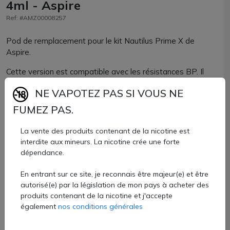
4ml - Aspire
Ref: #AMZ00008257
Pod de remplacement pour le kit Nautilus Prime X de
Aspire.
Cette version est compatible avec les résistances BP. Il
existe également une version compatible avec les
NE VAPOTEZ PAS SI VOUS NE
résistances BVC Nautilus.
FUMEZ PAS.
Vendu sans résistance
La vente des produits contenant de la nicotine est
4,90 €
interdite aux mineurs. La nicotine crée une forte
dépendance.
Quantité
En entrant sur ce site, je reconnais être majeur(e) et être
AJOUTER À MON PANIER
autorisé(e) par la législation de mon pays à acheter des
produits contenant de la nicotine et j'accepte
également
nos conditions générales
Paiement 100% sécurisé