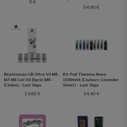
5 €
54,90 €
Résistances UB Ultra V4 M8-
Kit Pod Thelema Nano
M7-M6 Coil V4 (5pcs) (M6 -
1500mAh (Couleurs :Lavender
0.3ohm) - Lost Vape
Violet) - Lost Vape
14,80 €
34,40 €