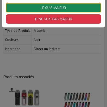
Livraison rapide
JE SUIS MAJEUR
Fiche technique
JE NE SUIS PAS MAJEUR
Type de Produit
Matériel
Couleurs
Noir
Inhalation
Direct ou indirect
Produits associés