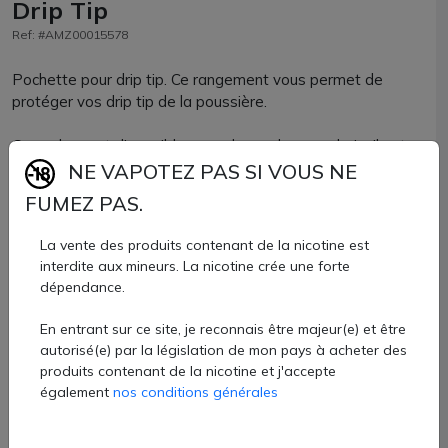
Drip Tip
Ref: #AMZ00015578
Pochette pour drip tip. Ce rangement vous permet de
protéger vos drip tip de la poussière.
Ce pochon est disponible avec de nombreux coloris. Il est
doté de liens coulissants pour ne pas laisser s'échapper
NE VAPOTEZ PAS SI VOUS NE
vos embouts préférés !
FUMEZ PAS.
Pochette Senor Drip Tip vendue à l'unité chez AZVape e-
La vente des produits contenant de la nicotine est
cigarette.
interdite aux mineurs. La nicotine crée une forte
5,10 €
dépendance.
En entrant sur ce site, je reconnais être majeur(e) et être
Quantité
autorisé(e) par la législation de mon pays à acheter des
produits contenant de la nicotine et j'accepte
AJOUTER À MON PANIER
également
nos conditions générales
Paiement 100% sécurisé