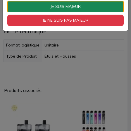
JE SUIS MAJEUR
Livraison rapide
JE NE SUIS PAS MAJEUR
Fiche technique
Format logistique
unitaire
Type de Produit
Étuis et Housses
Produits associés