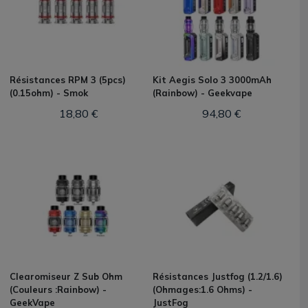
Résistances RPM 3 (5pcs)
Kit Aegis Solo 3 3000mAh
(0.15ohm) - Smok
(Rainbow) - Geekvape
18,80 €
94,80 €
Clearomiseur Z Sub Ohm
Résistances Justfog (1.2/1.6)
(Couleurs :Rainbow) -
(Ohmages:1.6 Ohms) -
GeekVape
JustFog