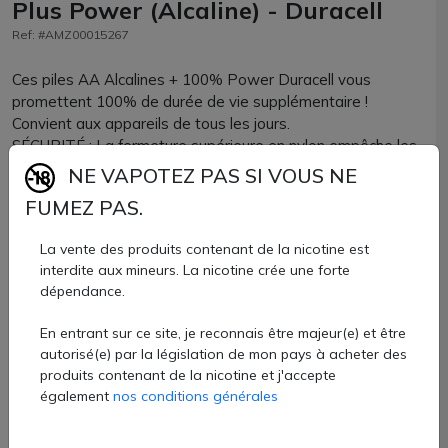
Plus Power (Alcaline) - Duracell
Ref: #AMZ00015267
Ces piles AA Alcalines + 100% Power Duracell vous
promettent 100% de durée de vie supplémentaire !
Convient aux appareils de tous les jours.
SÉCURITÉ : La fermeture supérieure en nylon empêche les
piles de fuir.
NE VAPOTEZ PAS SI VOUS NE
DURABILITÉ : la technologie Duracell permet de conserver
FUMEZ PAS.
l'énergie des piles inutilisées jusqu'à 10 ans dans leur
emballage (stockage à température ambiante).
La vente des produits contenant de la nicotine est
98% de nos emballages en papier sont fabriqués à partir
interdite aux mineurs. La nicotine crée une forte
de matériaux recyclés.
dépendance.
Piles vendues par lots de 4 pièces.
En entrant sur ce site, je reconnais être majeur(e) et être
6,10 €
autorisé(e) par la législation de mon pays à acheter des
produits contenant de la nicotine et j'accepte
également
nos conditions générales
Quantité