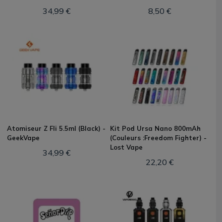
34,99 €
8,50 €
Atomiseur Z Fli 5.5ml (Black) -
Kit Pod Ursa Nano 800mAh
GeekVape
(Couleurs :Freedom Fighter) -
Lost Vape
34,99 €
22,20 €