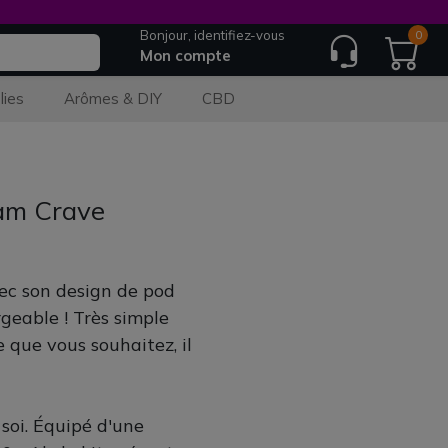
Bonjour, identifiez-vous
0
Mon compte
lies
Arômes & DIY
CBD
eam Crave
ec son design de pod
rgeable ! Très simple
e que vous souhaitez, il
 soi. Équipé d'une