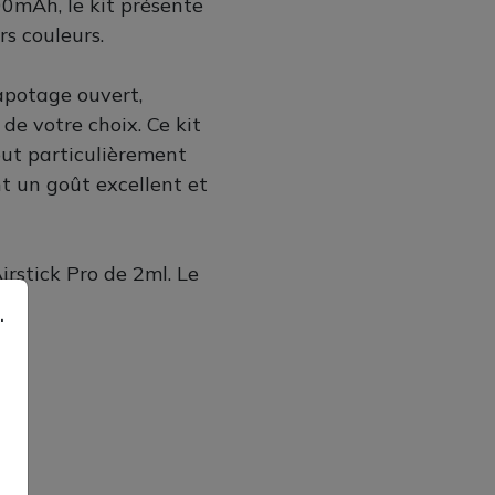
0mAh, le kit présente
rs couleurs.
potage ouvert,
de votre choix. Ce kit
ut particulièrement
t un goût excellent et
rstick Pro de 2ml. Le
.