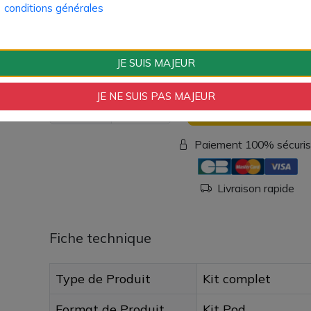
conditions générales
1x câble USB-C
1x carte garantie
1x manuel d'utilisation
JE SUIS MAJEUR
10,10 €
JE NE SUIS PAS MAJEUR
Quantité
AJOUTER À MON
Paiement 100% sécuri
Livraison rapide
Fiche technique
Type de Produit
Kit complet
Format de Produit
Kit Pod