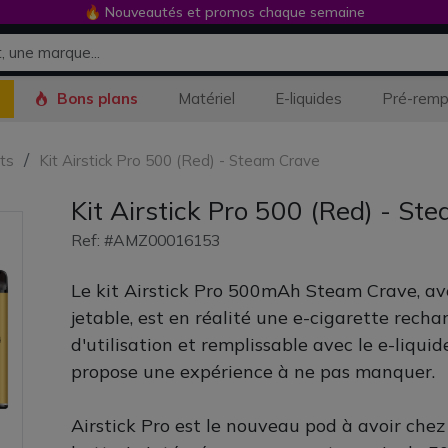
🔥 Nouveautés et promos chaque semaine
Bons plans
Matériel
E-liquides
Pré-remp
its
Kit Airstick Pro 500 (Red) - Steam Crave
Kit Airstick Pro 500 (Red) - St
Ref: #AMZ00016153
Le kit Airstick Pro 500mAh Steam Crave, av
jetable, est en réalité une e-cigarette recha
d'utilisation et remplissable avec le e-liquid
propose une expérience à ne pas manquer.
Airstick Pro est le nouveau pod à avoir chez