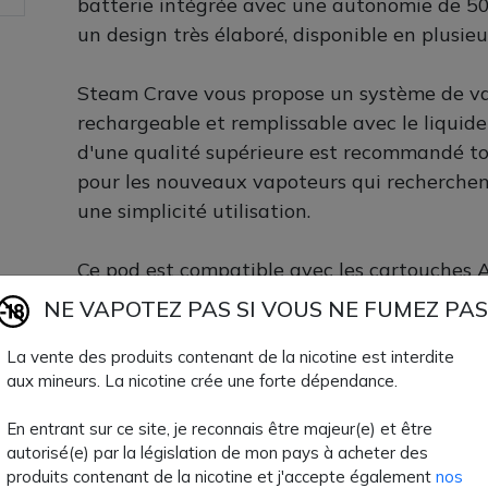
batterie intégrée avec une autonomie de 50
un design très élaboré, disponible en plusieu
Steam Crave vous propose un système de va
rechargeable et remplissable avec le liquide 
d'une qualité supérieure est recommandé to
pour les nouveaux vapoteurs qui recherchen
une simplicité utilisation.
Ce pod est compatible avec les cartouches Ai
remplissage s'effectue par le côté.
NE VAPOTEZ PAS SI VOUS NE FUMEZ PAS
Ce kit Airstick Pro Steam Crave contient :
La vente des produits contenant de la nicotine est interdite
aux mineurs. La nicotine crée une forte dépendance.
En entrant sur ce site, je reconnais être majeur(e) et être
1x Airstick Pro 500mAh kit rechargeable
autorisé(e) par la législation de mon pays à acheter des
1x cartouche Airstick Pro 1.0 ohm
produits contenant de la nicotine et j'accepte également
nos