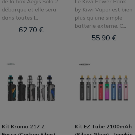
de la box Aegis Solo 2
Le Kiwi Power Bank
débarque et elle sera
by Kiwi Vapor est bien
dans toutes l...
plus qu'une simple
batterie externe. C...
62,70 €
55,90 €
Kit Kroma 217 Z
Kit EZ Tube 2100mAh
Force (Carbon Fiber) -
(Silver Glow) - Innokin