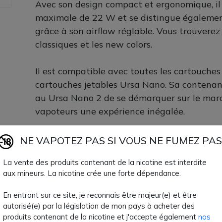
Avec son design compact et ergonomique, il 
maximale de 22 W et se distingue égalemen
grâce à son airflow réglable. Vous trouverez i
classiques et les new colors.
Il est compatible avec toutes les cartouches
cartouches jetables Ursa Nano. Sa contenan
au Ursa Nano 2 de se démarquer sur le march
vapoteurs une expérience inégalée.
Disponible chez AZVape avec de nombreux co
NE VAPOTEZ PAS SI VOUS NE FUMEZ PAS
2 LostVape est juste fabuleux !
La vente des produits contenant de la nicotine est interdite
aux mineurs. La nicotine crée une forte dépendance.
Contenu du kit Ursa Nano 2 :
En entrant sur ce site, je reconnais être majeur(e) et être
autorisé(e) par la législation de mon pays à acheter des
produits contenant de la nicotine et j'accepte également
nos
1 Pod Ursa Nano 2