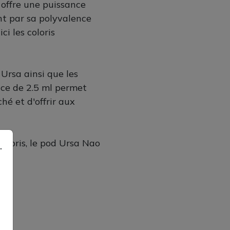
offre une puissance
t par sa polyvalence
ci les coloris
 Ursa ainsi que les
ce de 2.5 ml permet
é et d'offrir aux
loris, le pod Ursa Nao
.