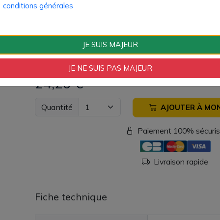
conditions générales
1 cartouche Ursa avec résistance intégrée 
1 cartouche Ursa avec résistance intégrée 
1 câble USB-C
JE SUIS MAJEUR
1 lanière tour de cou
1 manuel d'utilisation
JE NE SUIS PAS MAJEUR
24,20 €
Quantité
AJOUTER À MON
Paiement 100% sécuri
Livraison rapide
Fiche technique