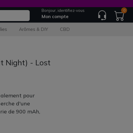
Bonjour, identifiez-vous
0
Mon compte
lies
Arômes & DIY
CBD
 Night) - Lost
ialement pour
cherche d'une
erie de 900 mAh,