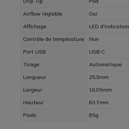
Drip Tip
Pod
Airflow réglable
Oui
Affichage
LED d'indicatio
Contrôle de température
Non
Port USB
USB-C
Tirage
Automatique
Longueur
25,5mm
Largeur
16,05mm
Hauteur
83,7mm
Poids
85g