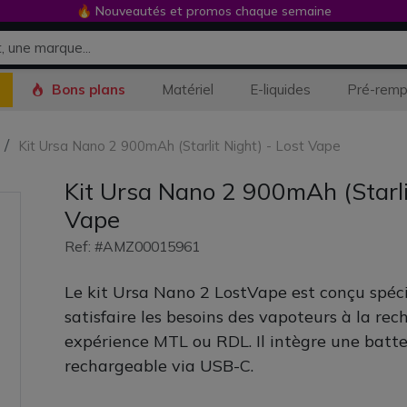
🔥 Nouveautés et promos chaque semaine
Bons plans
Matériel
E-liquides
Pré-remp
Kit Ursa Nano 2 900mAh (Starlit Night) - Lost Vape
Kit Ursa Nano 2 900mAh (Starlit
Vape
Ref: #AMZ00015961
Le kit Ursa Nano 2 LostVape est conçu spéc
satisfaire les besoins des vapoteurs à la re
expérience MTL ou RDL. Il intègre une batt
rechargeable via USB-C.