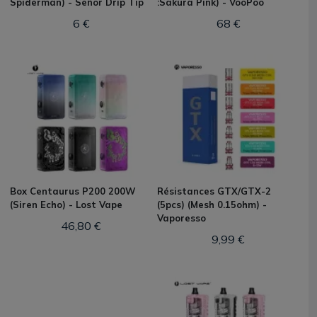
Spiderman) - Señor Drip Tip
:Sakura Pink) - VooPoo
6 €
68 €
Box Centaurus P200 200W
Résistances GTX/GTX-2
(Siren Echo) - Lost Vape
(5pcs) (Mesh 0.15ohm) -
Vaporesso
46,80 €
9,99 €