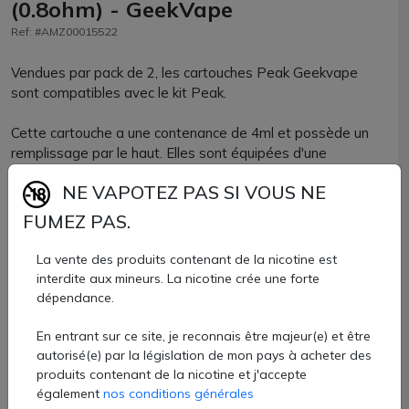
(0.8ohm) - GeekVape
Ref: #AMZ00015522
Vendues par pack de 2, les cartouches Peak Geekvape
sont compatibles avec le kit Peak.
Cette cartouche a une contenance de 4ml et possède un
remplissage par le haut. Elles sont équipées d'une
résistance intégrée de 0.8ohm, parfaite pour une bonne
NE VAPOTEZ PAS SI VOUS NE
production de vapeur et une excellente restitution des
saveurs.
FUMEZ PAS.
L'airflow est directement placé sous la cartouche.
La vente des produits contenant de la nicotine est
interdite aux mineurs. La nicotine crée une forte
Cartouches officielles Peak Geekvape officielles
dépendance.
disponibles chez AZVape.
En entrant sur ce site, je reconnais être majeur(e) et être
9,20 €
autorisé(e) par la législation de mon pays à acheter des
produits contenant de la nicotine et j'accepte
Quantité
également
nos conditions générales