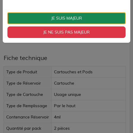
AJOUTER À MON PANIER
JE SUIS MAJEUR
Paiement 100% sécurisé
JE NE SUIS PAS MAJEUR
Livraison rapide
Fiche technique
Type de Produit
Cartouches et Pods
Type de Réservoir
Cartouche
Type de Cartouche
Usage unique
Type de Remplissage
Par le haut
Contenance Réservoir
4ml
Quantité par pack
2 pièces