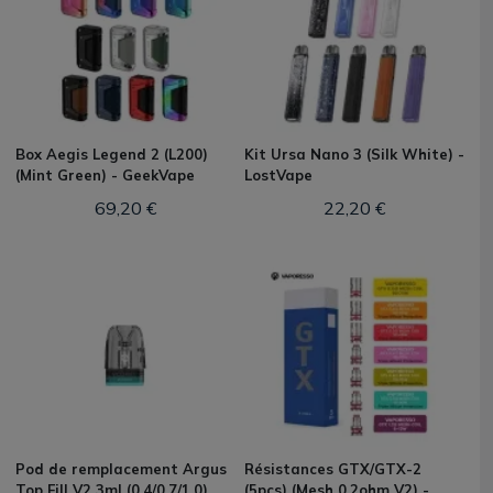
Box Aegis Legend 2 (L200)
Kit Ursa Nano 3 (Silk White) -
(Mint Green) - GeekVape
LostVape
69,20 €
22,20 €
Pod de remplacement Argus
Résistances GTX/GTX-2
Top Fill V2 3ml (0.4/0.7/1.0)
(5pcs) (Mesh 0.2ohm V2) -