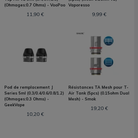
(Ohmages:0.7 Ohms) - VooPoo
Vaporesso
11,90 €
9,99 €
Pod de remplacement J
Résistances TA Mesh pour T-
Series 5ml (0.3/0.4/0.6/0.8/1.2)
Air Tank (5pcs) (0.15ohm Dual
(Ohmages:0.3 Ohms) -
Mesh) - Smok
GeekVape
19,20 €
10,20 €