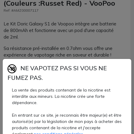
(Couleurs :Russet Red) - VooPoo
Ref: #AMZ00007117
Le Kit Doric Galaxy S1 de Voopoo intègre une batterie
de 800mAh et fonctionne avec un pod d'une capacité
de 2ml.
Sa résistance pré-installée en 0.7ohm vous offre une
expérience de vapotage riche en saveur et durable !
Compact et facile d'utilisation, il se recharge rapidement
NE VAPOTEZ PAS SI VOUS NE
grâce à son câble USB-C.
FUMEZ PAS.
La vente des produits contenant de la nicotine est
12 €
interdite aux mineurs. La nicotine crée une forte
dépendance.
Quantité
En entrant sur ce site, je reconnais être majeur(e) et être
autorisé(e) par la législation de mon pays à acheter des
AJOUTER À MON PANIER
produits contenant de la nicotine et j'accepte