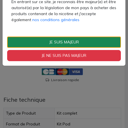
1 cartouche de 0.8ohm
En entrant sur ce site, je reconnais être majeur(e) et être
autorisé(e) par la législation de mon pays à acheter des
1 manuel d'utilisation
produits contenant de la nicotine et j'accepte
Attention, le câble USB-C n'est pas fourni
également
nos conditions générales
10,70 €
Quantité
JE SUIS MAJEUR
AJOUTER À MON PANIER
JE NE SUIS PAS MAJEUR
Paiement 100% sécurisé
Livraison rapide
Fiche technique
Type de Produit
Kit complet
Format de Produit
Kit Pod