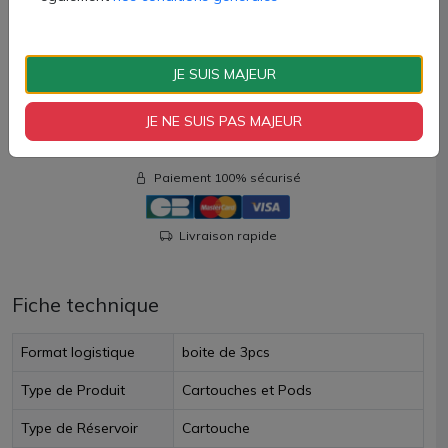
lots de 3 unités.
11,90 €
JE SUIS MAJEUR
Quantité
JE NE SUIS PAS MAJEUR
AJOUTER À MON PANIER
Paiement 100% sécurisé
Livraison rapide
Fiche technique
Format logistique
boite de 3pcs
Type de Produit
Cartouches et Pods
Type de Réservoir
Cartouche