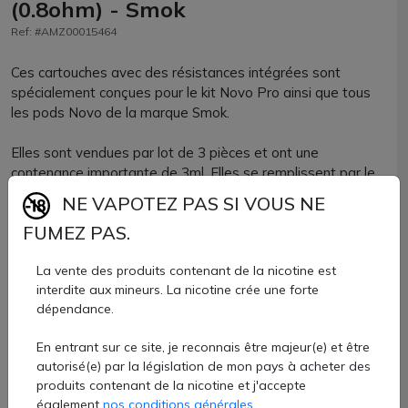
(0.8ohm) - Smok
Ref: #AMZ00015464
Ces cartouches avec des résistances intégrées sont
spécialement conçues pour le kit Novo Pro ainsi que tous
les pods Novo de la marque Smok.
Elles sont vendues par lot de 3 pièces et ont une
contenance importante de 3ml. Elles se remplissent par le
côté.
NE VAPOTEZ PAS SI VOUS NE
FUMEZ PAS.
Cartouches Novo Pro disponibles avec plusieurs valeurs :
La vente des produits contenant de la nicotine est
interdite aux mineurs. La nicotine crée une forte
0.6ohm Mesh
dépendance.
0.8ohm Mesh
1.0 ohm Mesh
En entrant sur ce site, je reconnais être majeur(e) et être
autorisé(e) par la législation de mon pays à acheter des
produits contenant de la nicotine et j'accepte
Cartouches Smok Novo Pod disponibles chez AZVape par
également
nos conditions générales