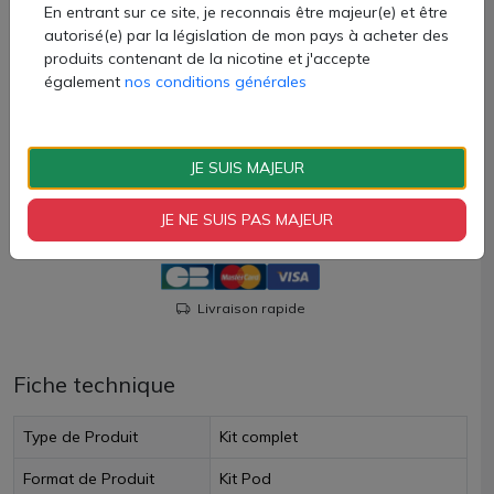
1 cartouche de 0.8ohm
En entrant sur ce site, je reconnais être majeur(e) et être
1 manuel d'utilisation
autorisé(e) par la législation de mon pays à acheter des
Attention, le câble USB-C n'est pas fourni
produits contenant de la nicotine et j'accepte
également
nos conditions générales
10,70 €
Quantité
JE SUIS MAJEUR
AJOUTER À MON PANIER
JE NE SUIS PAS MAJEUR
Paiement 100% sécurisé
Livraison rapide
Fiche technique
Type de Produit
Kit complet
Format de Produit
Kit Pod