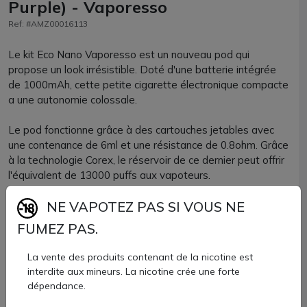
Purple) - Vaporesso
Ref: #AMZ00016113
Le kit Eco Nano Vaporesso est un nouveau pod qui
propose un look irrésistible. Doté d'une batterie intégrée
de 1000mAh, cette petite cigarette électronique compacte
a une autonomie colossale.
Le pod fonctionne grâce à des cartouches jetables avec
une contenance de 6ml et une résistance de 0.8ohm. Grâce
à la technologie Corex, le réservoir de ce dernier peut offrir
l'équivalent de 13000 puffs aux vapoteurs.
NE VAPOTEZ PAS SI VOUS NE
Le kit Eco nano propose un design innovant et tendance
avec une version full metal.
FUMEZ PAS.
Ce kit Eco Nano Vaporesso contient :
La vente des produits contenant de la nicotine est
interdite aux mineurs. La nicotine crée une forte
dépendance.
1 batterie Eco Nano