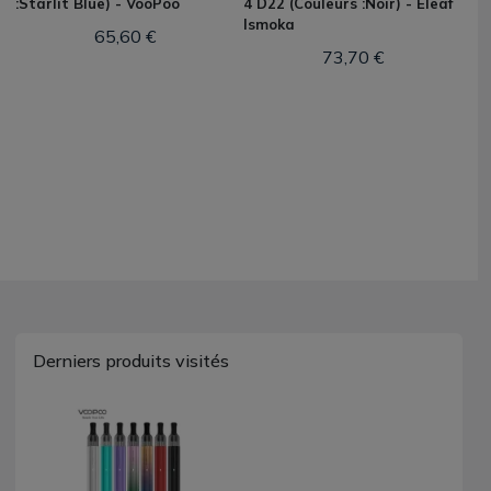
:Starlit Blue) - VooPoo
4 D22 (Couleurs :Noir) - Eleaf
Ismoka
65,60 €
73,70 €
Derniers produits visités