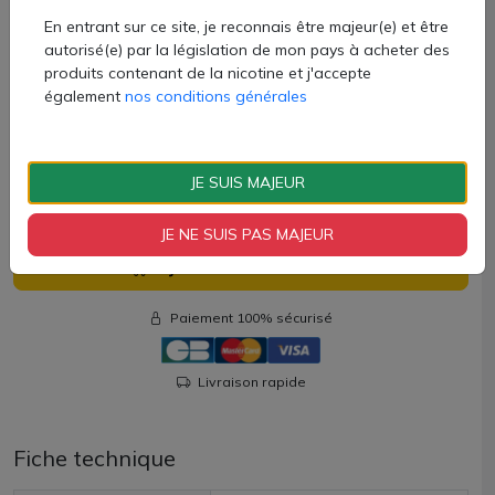
En entrant sur ce site, je reconnais être majeur(e) et être
autorisé(e) par la législation de mon pays à acheter des
1 batterie Doric Galaxy S1
produits contenant de la nicotine et j'accepte
1 cartouche Doric Galaxy avec résistance de 0.7ohm
également
nos conditions générales
1 manuel d'utilisation
Attention ! Le coffret n'inclut pas le câble USB-C !
13,90 €
JE SUIS MAJEUR
Quantité
JE NE SUIS PAS MAJEUR
AJOUTER À MON PANIER
Paiement 100% sécurisé
Livraison rapide
Fiche technique