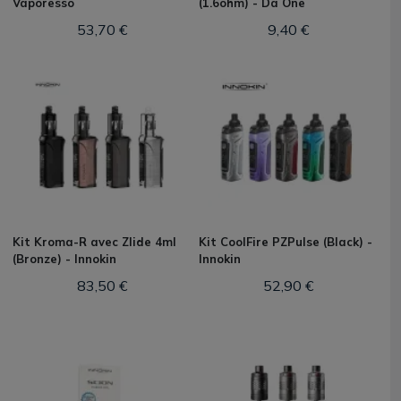
Vaporesso
(1.6ohm) - Da One
53,70 €
9,40 €
Kit Kroma-R avec Zlide 4ml
Kit CoolFire PZPulse (Black) -
(Bronze) - Innokin
Innokin
83,50 €
52,90 €