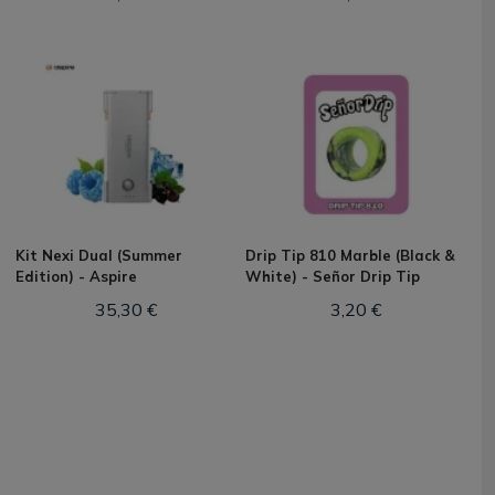
Kit Nexi Dual (Summer
Drip Tip 810 Marble (Black &
Edition) - Aspire
White) - Señor Drip Tip
35,30 €
3,20 €