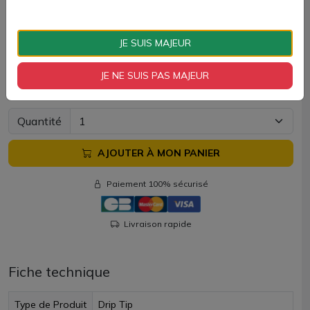
Armour G MTL, Armour G DTL, Armour GS DTL ainsi que
les 2 modèles de cartouches Armour G MTL et DTL.
JE SUIS MAJEUR
Drip tip Armour G Vaporesso vendus chez AZVape par lots
de 2 unités.
JE NE SUIS PAS MAJEUR
5 €
Quantité
AJOUTER À MON PANIER
Paiement 100% sécurisé
Livraison rapide
Fiche technique
Type de Produit
Drip Tip