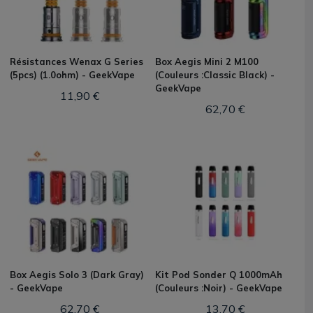
Résistances Wenax G Series
Box Aegis Mini 2 M100
(5pcs) (1.0ohm) - GeekVape
(Couleurs :Classic Black) -
GeekVape
11,90 €
62,70 €
Box Aegis Solo 3 (Dark Gray)
Kit Pod Sonder Q 1000mAh
- GeekVape
(Couleurs :Noir) - GeekVape
62,70 €
13,70 €