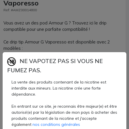
Vaporesso
Ref: #AMZ00014800
Vous avez un des pod Armour G ? Trouvez ici le drip
compatible pour une parfaite compatibilité !
Ce drip tip Armour G Vaporesso est disponible avec 2
modèles :
NE VAPOTEZ PAS SI VOUS NE
Drip tip Armour D DTL : il a une forme évasée pour
FUMEZ PAS.
produire un max de vapeur.
Drip tip Armour G MTL : il a une forme incurvée pour
La vente des produits contenant de la nicotine est
concentrer les saveurs.
interdite aux mineurs. La nicotine crée une forte
dépendance.
Ces drip tip sont compatibles avec n'importe quelle
En entrant sur ce site, je reconnais être majeur(e) et être
cartouche Armour G, que ce soit le modèle DTL ou MTL.
autorisé(e) par la législation de mon pays à acheter des
produits contenant de la nicotine et j'accepte
Les drip tip sont utilisables avec les modèles suivants : kits
également
nos conditions générales