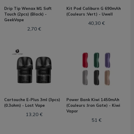
Drip Tip Wenax M1 Soft
Kit Pod Caliburn G 690mAh
Touch (2pcs) (Black) -
(Couleurs :Vert) - Uwell
GeekVape
40,30 €
2,70 €
Cartouche E-Plus 3ml (3pcs)
Power Bank Kiwi 1450mAh
(0.3ohm) - Lost Vape
(Couleurs :Iron Gate) - Kiwi
Vapor
13,20 €
51 €