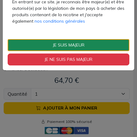
En entrant sur ce site, je reconnais être majeur(e) et être
La pépite DotBox par DotMod est disponible chez AZVape
autorisé(e) par la législation de mon pays à acheter des
produits contenant de la nicotine et j'accepte
de vape avec 6 coloris sublimes !
également
nos conditions générales
Contenu de la box dotBox 100W :
JE SUIS MAJEUR
1 box DotBox 100W
1 adaptateur pour accu 18650
JE NE SUIS PAS MAJEUR
1 câble USB-C
1 manuel d'utilisation
64,70 €
Quantité
AJOUTER À MON PANIER
Paiement 100% sécurisé