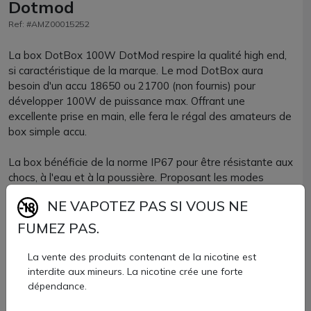
Dotmod
Ref: #AMZ00015252
La box DotBox 100W DotMod respire la qualité high end,
si caractéristique de la marque. Le mod DotBox aura
besoin d'un accu 18650 ou 21700 (non fournis) pour
développer 100W de puissance max. Offrant une
excellente prise en main, elle fera le régal des amateurs de
box simple accu.
La box bénéficie de la norme IP67 pour être résistante aux
chocs, à l'eau et à la poussière. Proposant les modes
d'utilisation classiques DotMod comme le mode Auto, PM,
NE VAPOTEZ PAS SI VOUS NE
ByPass, contrôle de température et Stealth, la DotBox
vous propose un nouveau mode d'utilisation : le mode
FUMEZ PAS.
Boost. Cette configuration permet 4 niveaux de réglage !
La vente des produits contenant de la nicotine est
Cette box DotMod est compatible avec n'importe quel
interdite aux mineurs. La nicotine crée une forte
atomiseur ou clearomiseur de 25mm de diamètre max pour
dépendance.
être flush.