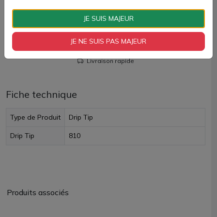
AJOUTER À MON PANIER
JE SUIS MAJEUR
Paiement 100% sécurisé
JE NE SUIS PAS MAJEUR
Livraison rapide
Fiche technique
Type de Produit
Drip Tip
Drip Tip
810
Produits associés