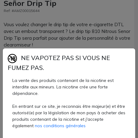
Señor Drip Tip
Ref: #AMZ00015644
Vous voulez changer le drip tip de votre e-cigarette DTL
avec un embout transparent ? Le drip tip 810 Nitrous Senor
Drip Tip sera parfait pour ajouter de la personnalité à votre
clearomiseur !
NE VAPOTEZ PAS SI VOUS NE
Composé de résine, le volume de vapeur sera idéalement
adapté à une vape DTL.
FUMEZ PAS.
Parfaitement compatible avec tous les clearomiseurs ou
La vente des produits contenant de la nicotine est
atomiseurs reconstructibles accueillant un drip tip de
interdite aux mineurs. La nicotine crée une forte
format 810, vous allez adorer son effet translucide !
dépendance.
Drip tip 810 Senor Drip vendu à l'unité chez AZVape.
En entrant sur ce site, je reconnais être majeur(e) et être
autorisé(e) par la législation de mon pays à acheter des
2,40 €
produits contenant de la nicotine et j'accepte
également
nos conditions générales
Quantité