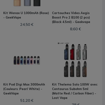
Kit Wenax U 1000mAh (Rose)
Cartouches Vides Aegis
- GeekVape
Boost Pro 2 B100 (2 pcs)
(Black 4.5ml) - Geekvape
24,50 €
8,60 €
Kit Pod Digi Max 3000mAh
Kit Thelema Solo 100W avec
(Couleurs :Pearl White) -
Centaurus Subohm 5ml
GeekVape
(Matte Red / Carbon Fiber) -
Lost Vape
51,20 €
78 €