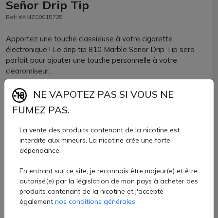
Señor Drip Tip
Ref: #AMZ00015725
Apportez une touche classieuse à votre cigarette
électronique ! Le drip tip 810 Marble Senor Drip Tip sera
parfait pour ajouter une touche personnelle à votre
clearomiseur.
Composé de résine, le volume de vapeur sera idéalement
NE VAPOTEZ PAS SI VOUS NE
adapté à une vape DTL. Il est de format court.
FUMEZ PAS.
Parfaitement compatible avec tous les clearomiseurs ou
La vente des produits contenant de la nicotine est
atomiseurs reconstructibles accueillant un drip tip de
interdite aux mineurs. La nicotine crée une forte
format 810, vous allez adorer son effet marbré !
dépendance.
Drip tip 810 Senor Drip vendu à l'unité chez AZVape avec
En entrant sur ce site, je reconnais être majeur(e) et être
13 coloris.
autorisé(e) par la législation de mon pays à acheter des
produits contenant de la nicotine et j'accepte
3,20 €
également
nos conditions générales
Quantité