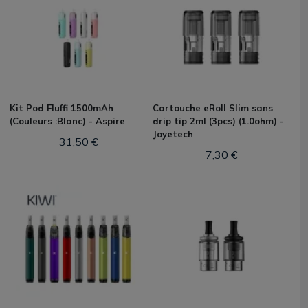
Kit Pod Fluffi 1500mAh
Cartouche eRoll Slim sans
(Couleurs :Blanc) - Aspire
drip tip 2ml (3pcs) (1.0ohm) -
Joyetech
31,50 €
7,30 €