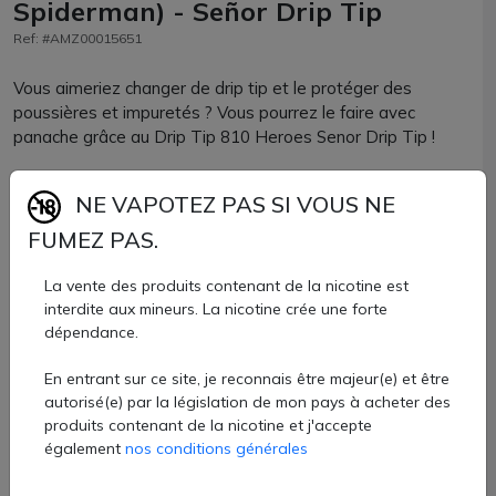
Spiderman) - Señor Drip Tip
Ref: #AMZ00015651
Vous aimeriez changer de drip tip et le protéger des
poussières et impuretés ? Vous pourrez le faire avec
panache grâce au Drip Tip 810 Heroes Senor Drip Tip !
Composé d'un drip tip de taille 810 et d'un capuchon en
NE VAPOTEZ PAS SI VOUS NE
silicone, les 2 parties sont reliées par une chaînette pour ne
pas perdre le chapeau.
FUMEZ PAS.
Si vous appréciez les super héros, arborez fièrement celui
La vente des produits contenant de la nicotine est
qui fait chavirer votre cœur !
interdite aux mineurs. La nicotine crée une forte
dépendance.
Drip tip + bouchon de protection Senor Drip Tip vendu à
En entrant sur ce site, je reconnais être majeur(e) et être
l'unité chez AZVape de vape.
autorisé(e) par la législation de mon pays à acheter des
6 €
produits contenant de la nicotine et j'accepte
également
nos conditions générales
Quantité