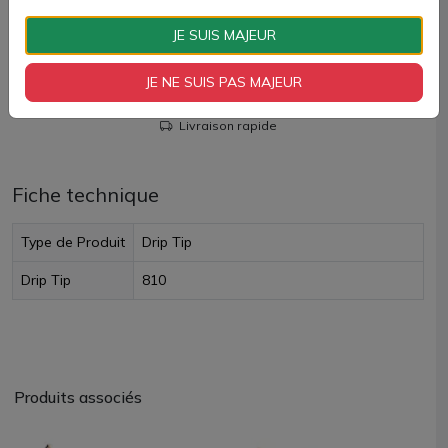
AJOUTER À MON PANIER
JE SUIS MAJEUR
Paiement 100% sécurisé
JE NE SUIS PAS MAJEUR
Livraison rapide
Fiche technique
Type de Produit
Drip Tip
Drip Tip
810
Produits associés