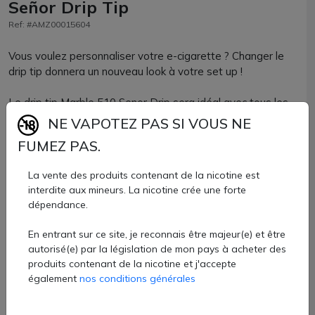
Señor Drip Tip
Ref: #AMZ00015604
Vous voulez personnaliser votre e-cigarette ? Changer le
drip tip donnera un nouveau look à votre set up !
Le drip tip Marble 510 Senor Drip sera idéal avec tous les
clearomiseurs et atomiseurs compatibles avec un embout
NE VAPOTEZ PAS SI VOUS NE
de format 510.
FUMEZ PAS.
Vous apprécierez ses coloris chatoyants et marbrés, ainsi
La vente des produits contenant de la nicotine est
que ses 2 joints toriques pour un maintien renforcé.
interdite aux mineurs. La nicotine crée une forte
dépendance.
Drip tip Senor Drip 510 vendu à l'unité chez AZVape e-
cigarette.
En entrant sur ce site, je reconnais être majeur(e) et être
3,40 €
autorisé(e) par la législation de mon pays à acheter des
produits contenant de la nicotine et j'accepte
également
nos conditions générales
Quantité