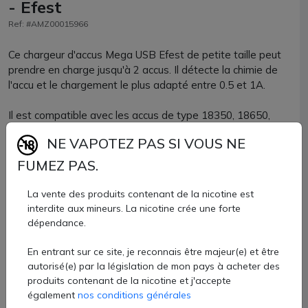
- Efest
Ref: #AMZ00015966
Ce chargeur d'accus Mega USB Efest de petite taille peut
prendre en charge jusqu'à 2 accus. Il détecte la chimie de
l'accu et le chargement le plus adapté entre 0.5 et 1A.
Il est compatible avec les accus de type 18350, 18650,
20700 et 21700. Grâce à ses multiples protections, il peut
NE VAPOTEZ PAS SI VOUS NE
recharger simultanément deux accus différents et en
réactiver un accu entièrement déchargé.
FUMEZ PAS.
Il possède des matériaux robustes en ABS et un écran à
La vente des produits contenant de la nicotine est
LED simple qui indique la chimie de l'accu et son niveau de
interdite aux mineurs. La nicotine crée une forte
charge.
dépendance.
Chargeur double accus Efest disponible à la vente chez
En entrant sur ce site, je reconnais être majeur(e) et être
autorisé(e) par la législation de mon pays à acheter des
AZVape.
produits contenant de la nicotine et j'accepte
10,40 €
également
nos conditions générales