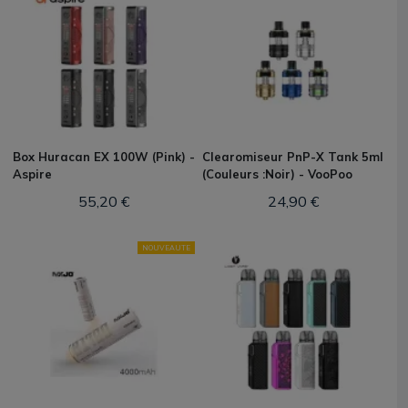
Box Huracan EX 100W (Pink) -
Clearomiseur PnP-X Tank 5ml
Aspire
(Couleurs :Noir) - VooPoo
55,20 €
24,90 €
NOUVEAUTE