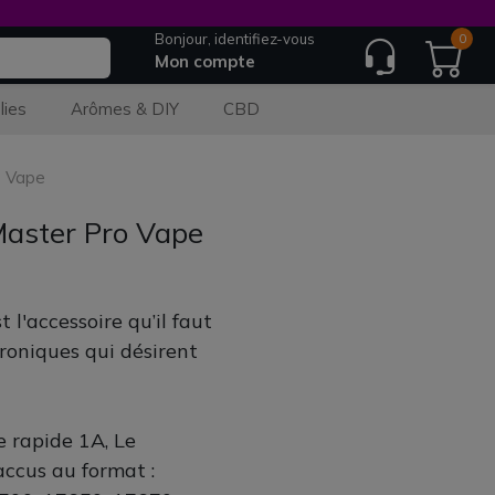
Bonjour, identifiez-vous
0
Mon compte
lies
Arômes & DIY
CBD
o Vape
Master Pro Vape
l'accessoire qu’il faut
troniques qui désirent
 rapide 1A, Le
ccus au format :