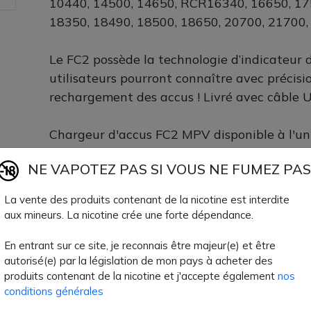
10440, 14500, 14650, RCR16340, 16650, 17
18350, 18490, 18500, 18650, 20700, 21700,
Le FC2 possède la technologie d’indicateur d
utilisateurs pourront connaître avec précis
rechargement des accus ! Livré avec câble 
Chargeur d'accus FC2 MPV disponible à l'un
7,50 €
NE VAPOTEZ PAS SI VOUS NE FUMEZ PAS
Quantité
AJOUTER À MON
La vente des produits contenant de la nicotine est interdite
aux mineurs. La nicotine crée une forte dépendance.
Paiement 100% sécuri
En entrant sur ce site, je reconnais être majeur(e) et être
autorisé(e) par la législation de mon pays à acheter des
Livraison rapide
produits contenant de la nicotine et j'accepte également
nos
conditions générales