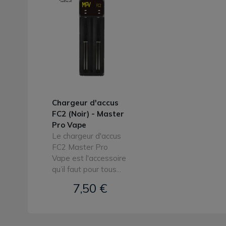
Chargeur d'accus
FC2 (Noir) - Master
Pro Vape
Le chargeur d'accus
FC2 Master Pro
Vape est l'accessoire
qu’il faut pour tous...
7,50 €