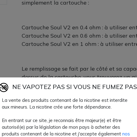
simplement la cartouche :
Cartouche Soul V2 en 0.4 ohm : à utiliser en
Cartouche Soul V2 en 0.6 ohm : à utiliser en
Cartouche Soul V2 en 1 ohm : à utiliser entr
Le remplissage se fait par le côté et sa capa
dessus de la cartouche, vous trouverez un ai
réglable. Le drip tip est de format 510.
NE VAPOTEZ PAS SI VOUS NE FUMEZ PAS
La vente des produits contenant de la nicotine est interdite
La grande marque de cigarettes électroniqu
aux mineurs. La nicotine crée une forte dépendance.
conception de ses cartouches avec une vers
tiendra éloigné des fuites tout en proposan
En entrant sur ce site, je reconnais être majeur(e) et être
prolongée de la résistance intégrée.
autorisé(e) par la législation de mon pays à acheter des
produits contenant de la nicotine et j'accepte également
nos