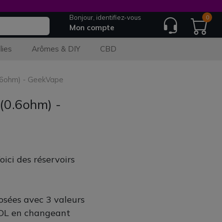
Bonjour, identifiez-vous
0
Mon compte
lies
Arômes & DIY
CBD
0.6ohm) - GeekVape
(0.6ohm) -
oici des réservoirs
sées avec 3 valeurs
RDL en changeant