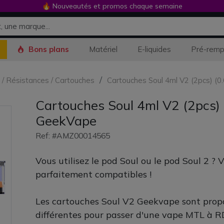
🔥 Nouveautés et promos chaque semaine
Bons plans
Matériel
E-liquides
Pré-remp
s / Résistances / Cartouches
Cartouches Soul 4ml V2 (2pcs) (
Cartouches Soul 4ml V2 (2pcs) 
GeekVape
Ref: #AMZ00014565
Vous utilisez le pod Soul ou le pod Soul 2 ? V
parfaitement compatibles !
Les cartouches Soul V2 Geekvape sont propo
différentes pour passer d'une vape MTL à 