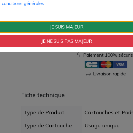
conditions générales
La cartouche Soul 2 Geekvape est disponible
AZVape par lots de 2 unités.
7,90 €
JE SUIS MAJEUR
Quantité
AJOUTER À MON
JE NE SUIS PAS MAJEUR
Paiement 100% sécuri
Livraison rapide
Fiche technique
Type de Produit
Cartouches et Pod
Type de Cartouche
Usage unique