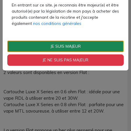
RDL à utiliser entre 20 et 30W.
En entrant sur ce site, je reconnais être majeur(e) et être
Cartouche Luxe X Series en 0.8 ohm : parfaite pour une
autorisé(e) par la législation de mon pays à acheter des
vape MTL savoureuse, à utiliser entre 12 et 20W.
produits contenant de la nicotine et j'accepte
Cartouche Luxe X Series en 0.4 ohm : idéale pour une vape
également
nos conditions générales
RDL, à utiliser entre 26 et 32W max.
Cartouche Luxe X Series en 0.3 ohm : parfaite pour une
vape DTL, à utiliser entre 32 et 45W.
JE SUIS MAJEUR
JE NE SUIS PAS MAJEUR
2 valeurs sont disponibles en version Flat :
Cartouche Luxe X Series en 0.6 ohm Flat : idéale pour une
vape RDL à utiliser entre 20 et 30W.
Cartouche Luxe X Series en 0.8 ohm Flat : parfaite pour une
vape MTL savoureuse, à utiliser entre 12 et 20W.
La version Flat propose un bec plus resserré pour une