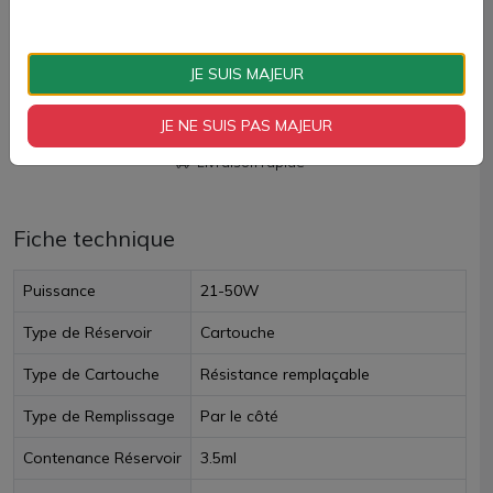
AJOUTER À MON PANIER
JE SUIS MAJEUR
Paiement 100% sécurisé
JE NE SUIS PAS MAJEUR
Livraison rapide
Fiche technique
Puissance
21-50W
Type de Réservoir
Cartouche
Type de Cartouche
Résistance remplaçable
Type de Remplissage
Par le côté
Contenance Réservoir
3.5ml