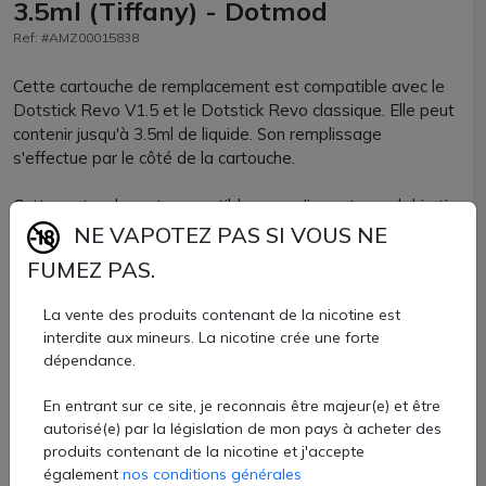
3.5ml (Tiffany) - Dotmod
Ref: #AMZ00015838
Cette cartouche de remplacement est compatible avec le
Dotstick Revo V1.5 et le Dotstick Revo classique. Elle peut
contenir jusqu'à 3.5ml de liquide. Son remplissage
s'effectue par le côté de la cartouche.
Cette cartouche est compatible avec n'importe quel drip tip
de format 510.
NE VAPOTEZ PAS SI VOUS NE
FUMEZ PAS.
Vous pourrez utiliser toutes les résistances DotCoil pour
vous permettre de passer d'une vape MTL à RDL selon la
La vente des produits contenant de la nicotine est
valeur de la résistance.
interdite aux mineurs. La nicotine crée une forte
dépendance.
Cartouche Dotstick Revo V1.5 Dotmod disponible à l'unité
chez AZVape avec 5 coloris.
En entrant sur ce site, je reconnais être majeur(e) et être
autorisé(e) par la législation de mon pays à acheter des
5 €
produits contenant de la nicotine et j'accepte
également
nos conditions générales
Quantité